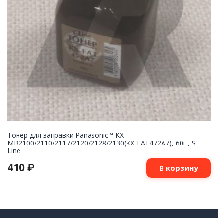
Тонер для заправки Panasonic™ KX-
MB2100/2110/2117/2120/2128/2130(KX-FAT472A7), 60г., S-
Line
410
₽
В корзину