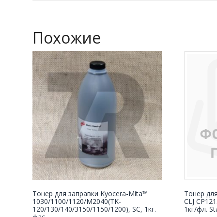
Похожие
Тонер для заправки Kyocera-Mita™
Тонер дл
1030/1100/1120/M2040(TK-
CLJ CP12
120/130/140/3150/1150/1200), SC, 1кг.
1кг/фл. S
фас.