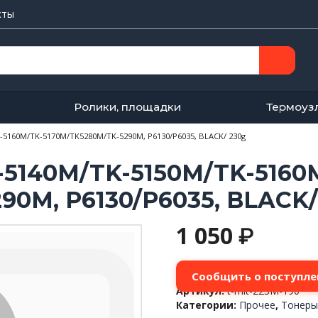
кты
Ролики, площадки
Термоуз
-5160M/TK-5170M/TK5280M/TK-5290M, P6130/P6035, BLACK/ 230g
K-5140M/TK-5150M/TK-5160
90M, P6130/P6035, BLACK/
1 050
₽
Сообщить о поступле
Артикул:
t-mit-223M-190
Категории:
Прочее
,
Тонер