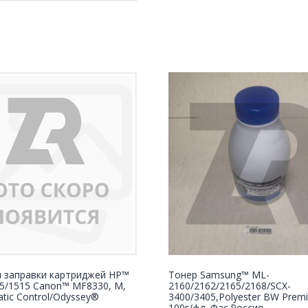
я заправки картриджей HP™
Тонер Samsung™ ML-
15/1515 Canon™ MF8330, M,
2160/2162/2165/2168/SCX-
tatic Control/Odyssey®
3400/3405,Polyester BW Premi
100г/фл. Фас.Россия