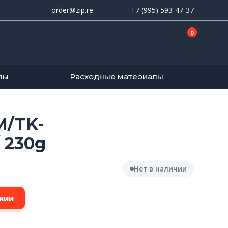
order@zip.re
+7 (995) 593-47-37
0
лы
Расходные материалы
M/TK-
 230g
Нет в наличии
нии
ы