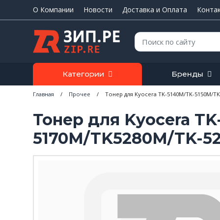
О Компании
Новости
Доставка и Оплата
Конта
Поиск:
Категории
Бренды
Главная
/
Прочее
/
Тонер для Kyocera TK-5140M/TK-5150M/TK
Тонер для Kyocera T
5170M/TK5280M/TK-52