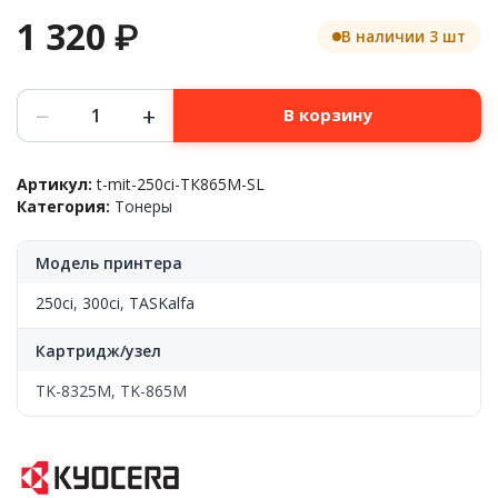
1 320
₽
В наличии 3 шт
Количество
−
+
В корзину
товара
TK-
865M/TK-
Артикул:
t-mit-250ci-ТК865M-SL
8325
Категория:
Тонеры
Тонер
Kyocera
TASKalfa
Модель принтера
250ci/TASKalfa
300ci/TASKalfa
250ci
,
300ci
,
TASKalfa
2551,
Magenta.
Картридж/узел
270
г/
TK-8325M, TK-865M
фл.
s-
Line