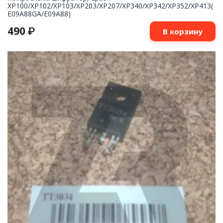
XP100/XP102/XP103/XP203/XP207/XP340/XP342/XP352/XP413(
E09A88GA/E09A88)
490
₽
В корзину