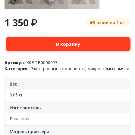
1 350
₽
В наличии 1 шт
Количество
В корзину
товара
Термостат
(термопредохранитель)
Артикул:
K0BDB0000073
Panasonic™
Категория:
Электронные компоненты, микросхемы памяти
KX-
MB263RU/KX-
MB763RU/KX-
Вес
MB773RU,
K0BDB0000073.
0.05 кг
OEM
Изготовитель
Panasonic
Модель принтера