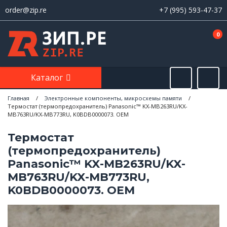
order@zip.re
+7 (995) 593-47-37
0
Каталог
Главная
/
Электронные компоненты, микросхемы памяти
/
Термостат (термопредохранитель) Panasonic™ KX-MB263RU/KX-
MB763RU/KX-MB773RU, K0BDB0000073. OEM
Термостат
(термопредохранитель)
Panasonic™ KX-MB263RU/KX-
MB763RU/KX-MB773RU,
K0BDB0000073. OEM