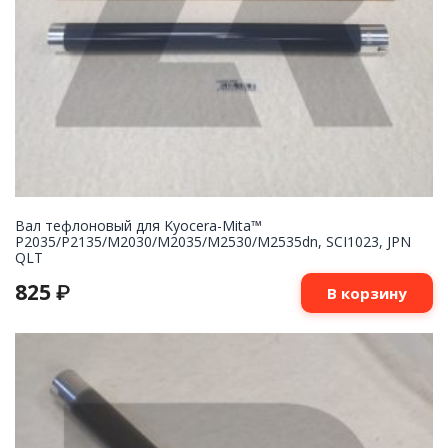
Вал тефлоновый для Kyocera-Mita™
P2035/P2135/M2030/M2035/M2530/M2535dn, SCI1023, JPN
QLT
825
₽
В корзину