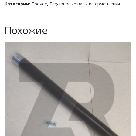
Категории:
Прочее
,
Тефлоновые валы и термопленки
4350/4250/4545
(металл)
Похожие