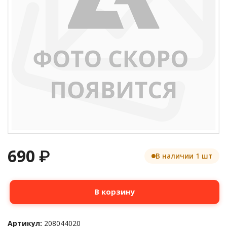
690
₽
В наличии 1 шт
Количество
В корзину
товара
Термопленка
HP
Артикул:
208044020
LJ