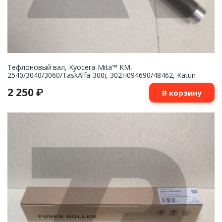
Тефлоновый вал, Kyocera-Mita™ KM-
2540/3040/3060/TaskAlfa-300i, 302H094690/48462, Katun
2 250
₽
В корзину