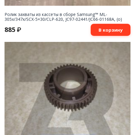
Ролик захваты из кассеты в сборе Samsung™ ML-
305x/347x/SCX-5×30/CLP-620, JC97-02441/JC66-01168A, (o)
885
₽
В корзину