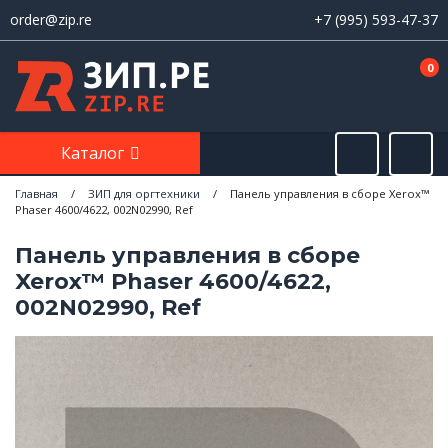
order@zip.re
+7 (995) 593-47-37
0
Каталог
Главная
/
ЗИП для оргтехники
/
Панель управления в сборе Xerox™
Phaser 4600/4622, 002N02990, Ref
Панель управления в сборе
Xerox™ Phaser 4600/4622,
002N02990, Ref