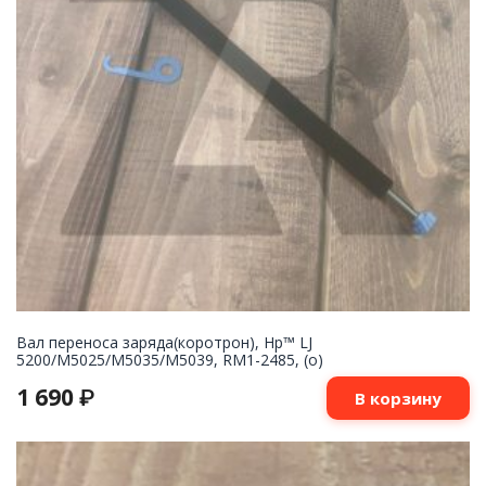
Вал переноса заряда(коротрон), Hp™ LJ
5200/M5025/M5035/M5039, RM1-2485, (о)
1 690
₽
В корзину