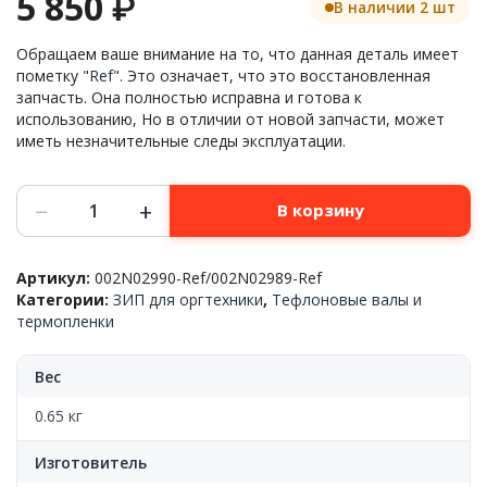
5 850
₽
В наличии 2 шт
Обращаем ваше внимание на то, что данная деталь имеет
пометку "
Ref
". Это означает, что это восстановленная
запчасть. Она полностью исправна и готова к
использованию, Но в отличии от новой запчасти, может
иметь незначительные следы эксплуатации.
Количество
−
+
В корзину
товара
Панель
управления
Артикул:
002N02990-Ref/002N02989-Ref
в
Категории:
ЗИП для оргтехники
,
Тефлоновые валы и
сборе
термопленки
Xerox™
Phaser
4600/4622,
Вес
002N02990,
Ref
0.65 кг
Изготовитель