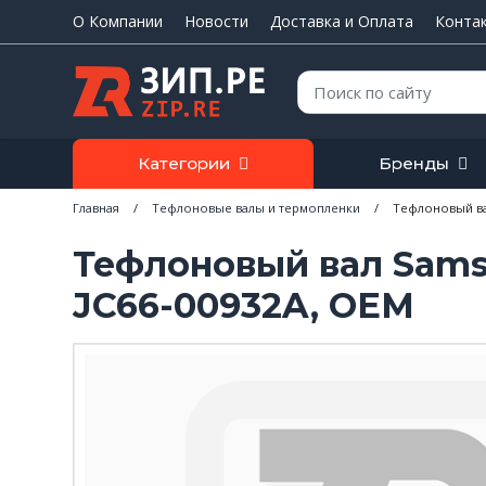
О Компании
Новости
Доставка и Оплата
Конта
Поиск:
Категории
Бренды
Главная
/
Тефлоновые валы и термопленки
/
Тефлоновый вал
Тефлоновый вал Sams
JC66-00932A, OEM