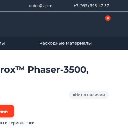
order@zip.re
+7 (995) 593-47-37
0
лы
Расходные материалы
rox™ Phaser-3500,
Нет в наличии
нии
лы и термопленки