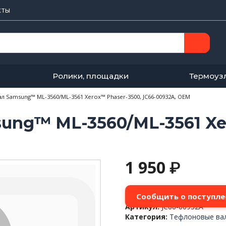
кты
Ролики, площадки
Термоуз
 Samsung™ ML-3560/ML-3561 Xerox™ Phaser-3500, JC66-00932A, OEM
ung™ ML-3560/ML-3561 Xe
1 950
₽
Сообщить о поступле
Артикул:
JC66-00932A
Категория:
Тефлоновые ва