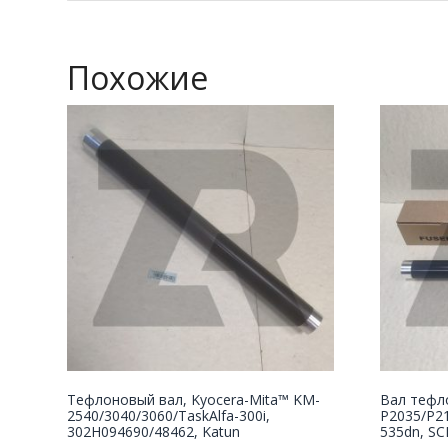
Похожие
Тефлоновый вал, Kyocera-Mita™ KM-
Вал тефл
2540/3040/3060/TaskAlfa-300i,
P2035/P2
302H094690/48462, Katun
535dn, SC