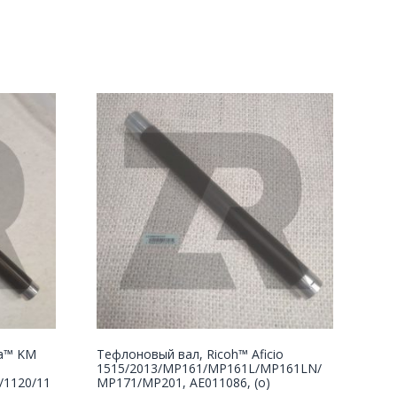
ta™ KM
Тефлоновый вал, Ricoh™ Aficio
1515/2013/MP161/MP161L/MP161LN/
/1120/11
MP171/MP201, AE011086, (o)