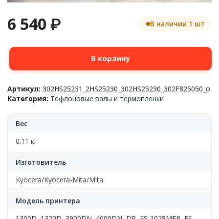
6 540
₽
В наличии 1 шт
Количество
В корзину
товара
Тефлоновый
вал
Артикул:
302HS25231_2HS25230_302HS25230_302F825050_o
Kyocera-
Категория:
Тефлоновые валы и термопленки
Mita™
FS-
1028MFP/FS-
Вес
1030D/FS-
1100/1300D/FS-
0.11 кг
1120D/1320D,
302HS25231,
Изготовитель
(o)
Kyocera/Kyocera-Mita/Mita
Модель принтера
1300D
,
1320D
,
3900DN
,
4000DN
,
DP
,
FS-1028MFP
,
FS-