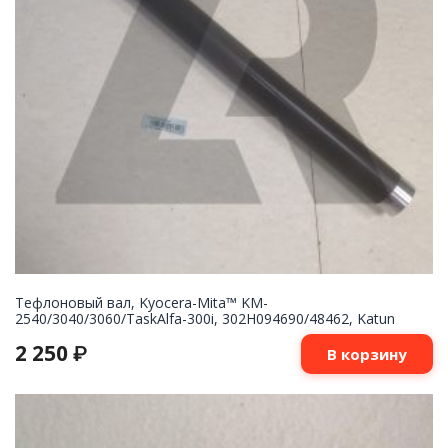
Тефлоновый вал, Kyocera-Mita™ KM-
2540/3040/3060/TaskAlfa-300i, 302H094690/48462, Katun
2 250
₽
В корзину