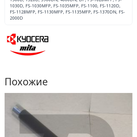
1030D
,
FS-1030MFP
,
FS-1035MFP
,
FS-1100
,
FS-1120D
,
FS-1128MFP
,
FS-1130MFP
,
FS-1135MFP
,
FS-1370DN
,
FS-
2000D
Похожие