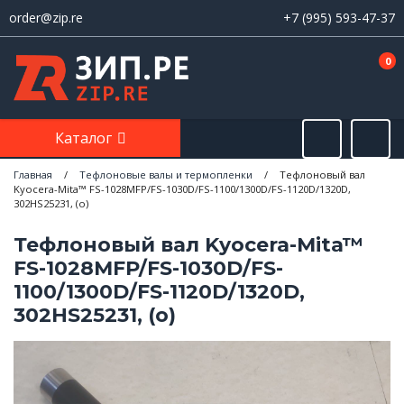
order@zip.re
+7 (995) 593-47-37
0
Каталог
Главная
/
Тефлоновые валы и термопленки
/
Тефлоновый вал
Kyocera-Mita™ FS-1028MFP/FS-1030D/FS-1100/1300D/FS-1120D/1320D,
302HS25231, (o)
Тефлоновый вал Kyocera-Mita™
FS-1028MFP/FS-1030D/FS-
1100/1300D/FS-1120D/1320D,
302HS25231, (o)