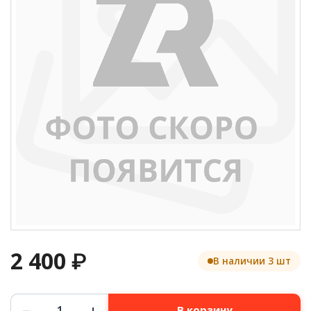
2 400
₽
В наличии 3 шт
Количество
−
+
В корзину