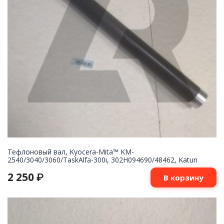
Тефлоновый вал, Kyocera-Mita™ KM-
2540/3040/3060/TaskAlfa-300i, 302H094690/48462, Katun
2 250
₽
В корзину