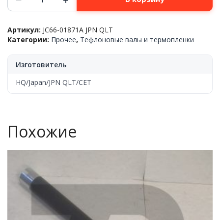
товара
Тефлоновый
вал
Артикул:
JC66-01871A JPN QLT
JC66-
Категории:
Прочее
,
Тефлоновые валы и термопленки
01871A/022N02372
для
Xerox
Изготовитель
Phaser
4250/
HQ/Japan/JPN QLT/CET
4260/
Samsung
SCX-
6545,JPN
Похожие
QLT