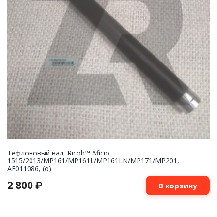
Тефлоновый вал, Ricoh™ Aficio
1515/2013/MP161/MP161L/MP161LN/MP171/MP201,
AE011086, (o)
2 800
₽
В корзину