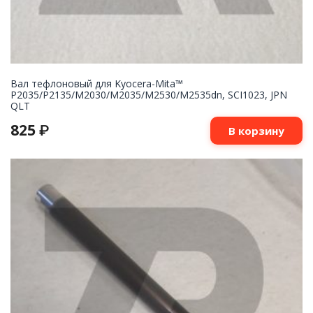
Вал тефлоновый для Kyocera-Mita™
P2035/P2135/M2030/M2035/M2530/M2535dn, SCI1023, JPN
QLT
825
₽
В корзину