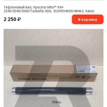
Тефлоновый вал, Kyocera-Mita™ KM-
2540/3040/3060/TaskAlfa-300i, 302H094690/48462, Katun
2 250
₽
В корзину