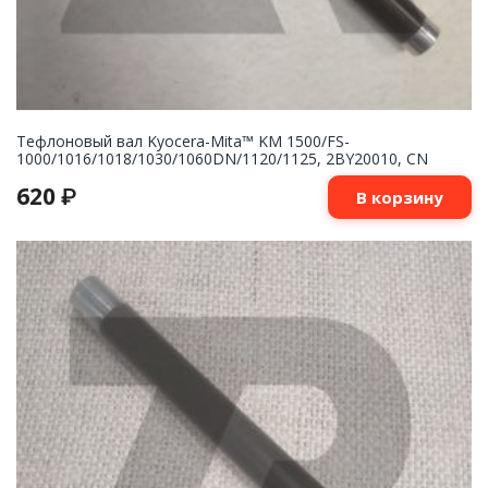
Тефлоновый вал Kyocera-Mita™ KM 1500/FS-
1000/1016/1018/1030/1060DN/1120/1125, 2BY20010, CN
620
₽
В корзину