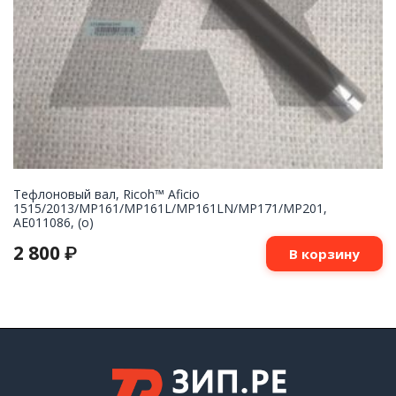
Тефлоновый вал, Ricoh™ Aficio
1515/2013/MP161/MP161L/MP161LN/MP171/MP201,
AE011086, (o)
2 800
₽
В корзину