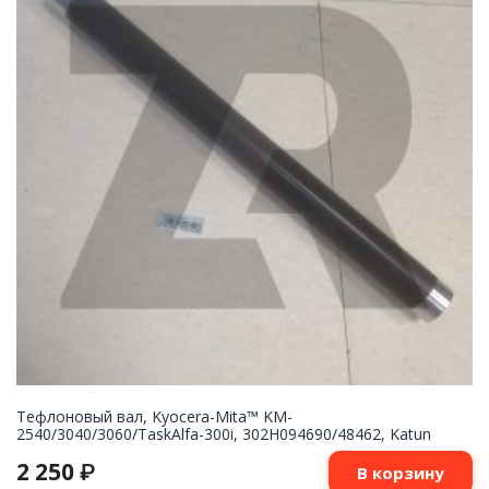
Тефлоновый вал, Kyocera-Mita™ KM-
2540/3040/3060/TaskAlfa-300i, 302H094690/48462, Katun
2 250
₽
В корзину