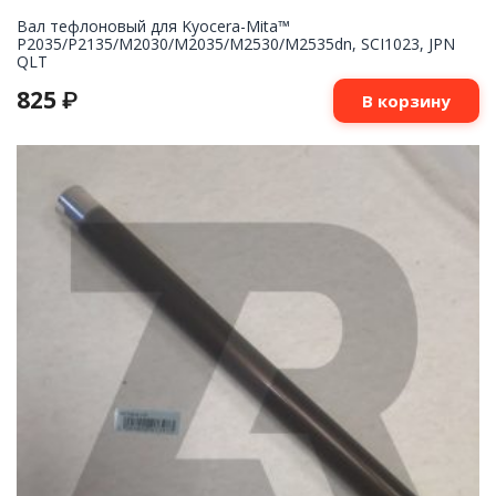
Вал тефлоновый для Kyocera-Mita™
P2035/P2135/M2030/M2035/M2530/M2535dn, SCI1023, JPN
QLT
825
₽
В корзину