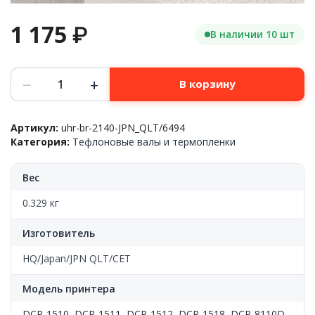
1 175
₽
В наличии 10 шт
Количество
−
+
В корзину
товара
Тефлоновый
вал,
Артикул:
uhr-br-2140-JPN_QLT/6494
Brother™
Категория:
Тефлоновые валы и термопленки
HL-
2140/MFC-
7440/DCP-
Вес
7040/HL-
1110/DCP-
0.329 кг
1510/DCP-
1610/MFC-
Изготовитель
1810,
JPN
HQ/Japan/JPN QLT/CET
QLT
Модель принтера
DCP-1510
,
DCP-1511
,
DCP-1512
,
DCP-1518
,
DCP-8110D
,