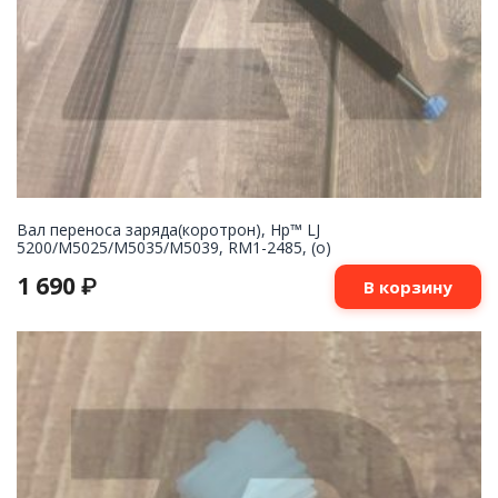
Вал переноса заряда(коротрон), Hp™ LJ
5200/M5025/M5035/M5039, RM1-2485, (о)
1 690
₽
В корзину