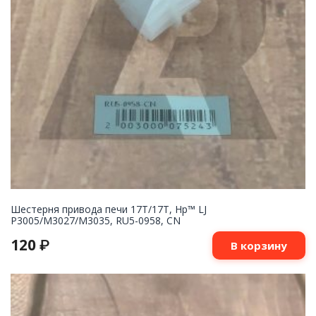
Шестерня привода печи 17T/17T, Hp™ LJ
P3005/M3027/M3035, RU5-0958, CN
120
₽
В корзину