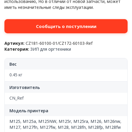
использованию, Но в отличии от новой запчасти, может
иметь незначительные следы эксплуатации.
Сообщить о поступлении
Артикул:
CZ181-60100-01/CZ172-60103-Ref
Категория:
ЗИП для оргтехники
Вес
0.45 кг
Изготовитель
CN_Ref
Модель принтера
M125
,
M125a
,
M125NW
,
M125r
,
M125ra
,
M126
,
M126nw
,
M127
,
M127fn
,
M127fw
,
M128
,
M128fn
,
M128fp
,
M128fw