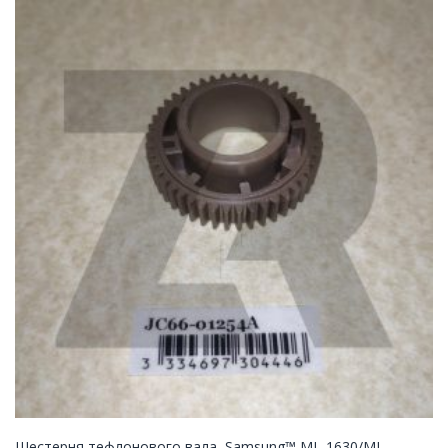
Шестерня тефлонового вала, Samsung™ ML-1630/ML-