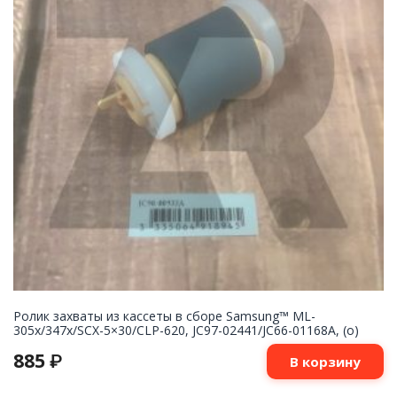
Ролик захваты из кассеты в сборе Samsung™ ML-
305x/347x/SCX-5×30/CLP-620, JC97-02441/JC66-01168A, (o)
885
₽
В корзину