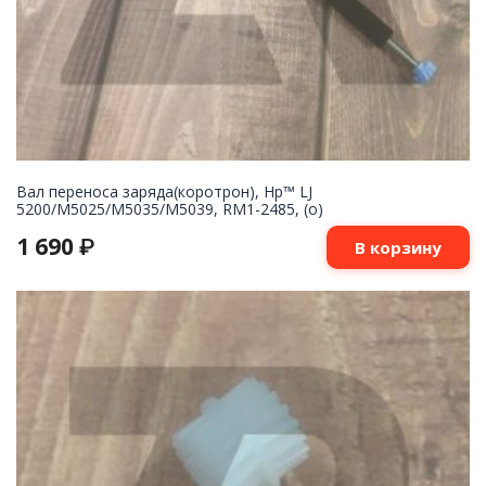
Вал переноса заряда(коротрон), Hp™ LJ
5200/M5025/M5035/M5039, RM1-2485, (о)
1 690
₽
В корзину