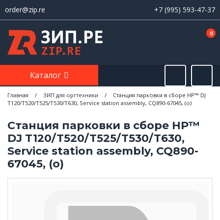
order@zip.re
+7 (995) 593-47-37
0
Каталог
Главная
/
ЗИП для оргтехники
/
Станция парковки в сборе HP™ DJ
T120/T520/T525/T530/T630, Service station assembly, CQ890-67045, (о)
Станция парковки в сборе HP™
DJ T120/T520/T525/T530/T630,
Service station assembly, CQ890-
67045, (о)