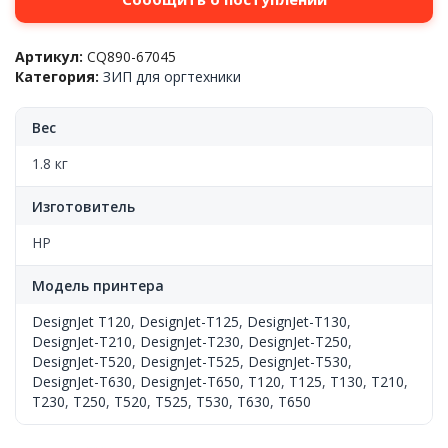
Артикул:
CQ890-67045
Категория:
ЗИП для оргтехники
Вес
1.8 кг
Изготовитель
HP
Модель принтера
DesignJet T120
,
DesignJet-T125
,
DesignJet-T130
,
DesignJet-T210
,
DesignJet-T230
,
DesignJet-T250
,
DesignJet-T520
,
DesignJet-T525
,
DesignJet-T530
,
DesignJet-T630
,
DesignJet-T650
,
T120
,
T125
,
T130
,
T210
,
T230
,
T250
,
T520
,
T525
,
T530
,
T630
,
T650