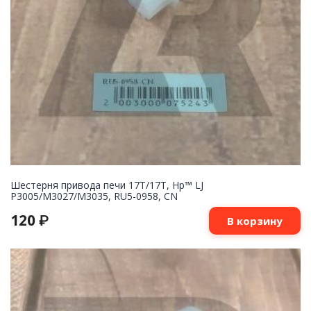
Шестерня привода печи 17T/17T, Hp™ LJ
P3005/M3027/M3035, RU5-0958, CN
120
₽
В корзину