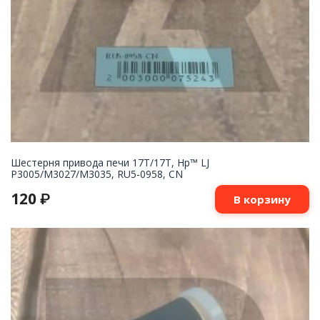
Шестерня привода печи 17T/17T, Hp™ LJ
P3005/M3027/M3035, RU5-0958, CN
120
₽
В корзину