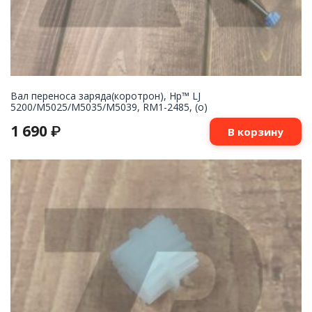
Вал переноса заряда(коротрон), Hp™ LJ
5200/M5025/M5035/M5039, RM1-2485, (о)
1 690
₽
В корзину