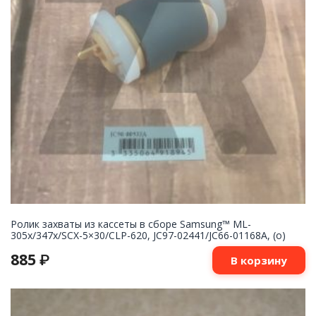
Ролик захваты из кассеты в сборе Samsung™ ML-
305x/347x/SCX-5×30/CLP-620, JC97-02441/JC66-01168A, (o)
885
₽
В корзину