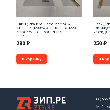
Шлейф сканера, Samsung™ SCX-
Шлейф ск
4100/SCX-4200/SCX-4200R/SCX-4220
Samsung™ 
Xerox™ WC-3119/WC-PE114e, JC39-
72 cm, JC
00358A
280
250
₽
₽
В корзину
В кор
Оформл
Мой акк