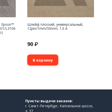
 Epson™
Шлейф плоский, универсальный,
101/L3106
12pin/1mm/50mm, 1.0 A
o)
90
₽
В корзину
Пункты выдачи заказов:
г. Санкт-Петербург, Капсюльное шоссе,
д. 37