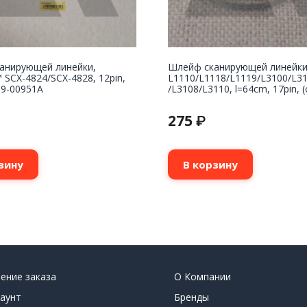
анирующей линейки,
Шлейф сканирующей линейки
SCX-4824/SCX-4828, 12pin,
L1110/L1118/L1119/L3100/L3
39-00951A
/L3108/L3110, l=64cm, 17pin, (
275
₽
зину
В корзину
ение заказа
О Компании
аунт
Бренды