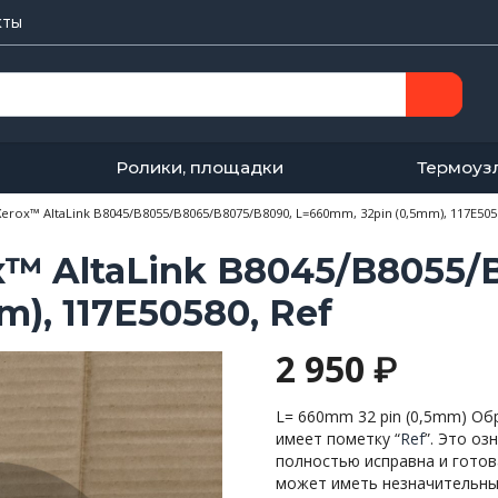
кты
Ролики, площадки
Термоуз
rox™ AltaLink B8045/B8055/B8065/B8075/B8090, L=660mm, 32pin (0,5mm), 117E505
x™ AltaLink B8045/B8055/
), 117E50580, Ref
2 950
₽
L= 660mm 32 pin (0,5mm) Об
имеет пометку “
Ref
”. Это оз
полностью исправна и готов
может иметь незначительные