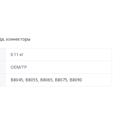
а, коннекторы
8090,
0.11 кг
OEM/TP
B8045
,
B8055
,
B8065
,
B8075
,
B8090