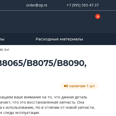
order@zip.re
+7 (995) 593-47-37
0
лы
Расходные материалы
80, Ref
B8065/B8075/B8090,
В наличии 1 шт
ращаем ваше внимание на то, что данная деталь
начает, что это восстановленная запчасть. Она
а к использованию, Но в отличии от новой запчасти,
 следы эксплуатации.