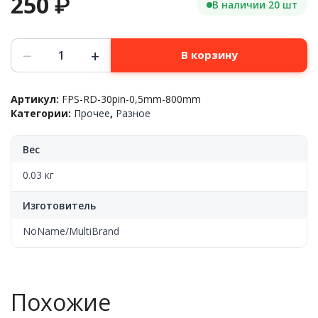
250
₽
В наличии 20 шт
Количество
−
+
В корзину
товара
Шлейф
плоский
Артикул:
FPS-RD-30pin-0,5mm-800mm
универсальный
Категории:
Прочее
,
Разное
FPC,
30pin/St0.5mm/DiferentSide/
реверсивный/L800mm,
Вес
OEM
0.03 кг
Изготовитель
NoName/MultiBrand
Похожие