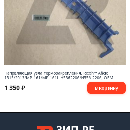
Напрвляющая узла термозакрепления, Ricoh™ Aficio
1515/2013/MP-161/MP-161L H5562206/H556-2206, OEM
1 350
₽
В корзину