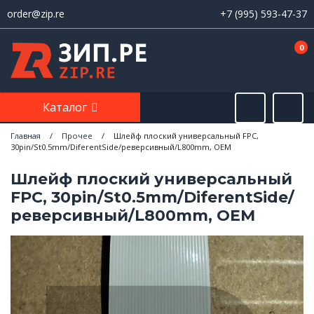
order@zip.re
+7 (995) 593-47-37
0
Каталог
Главная
/
Прочее
/
Шлейф плоский универсальный FPC,
30pin/St0.5mm/DiferentSide/реверсивный/L800mm, OEM
Шлейф плоский универсальный
FPC, 30pin/St0.5mm/DiferentSide/
реверсивный/L800mm, OEM