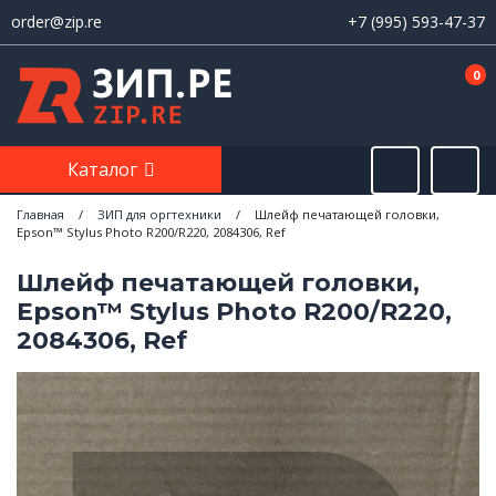
order@zip.re
+7 (995) 593-47-37
0
Каталог
Главная
/
ЗИП для оргтехники
/
Шлейф печатающей головки,
Epson™ Stylus Photo R200/R220, 2084306, Ref
Шлейф печатающей головки,
Epson™ Stylus Photo R200/R220,
2084306, Ref