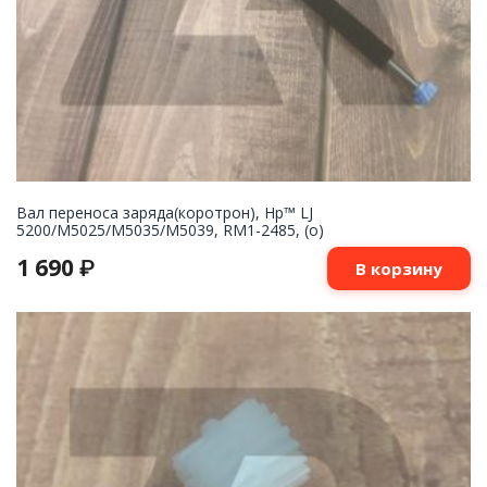
Вал переноса заряда(коротрон), Hp™ LJ
5200/M5025/M5035/M5039, RM1-2485, (о)
1 690
₽
В корзину