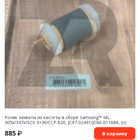
Ролик захваты из кассеты в сборе Samsung™ ML-
305x/347x/SCX-5×30/CLP-620, JC97-02441/JC66-01168A, (o)
885
₽
В корзину