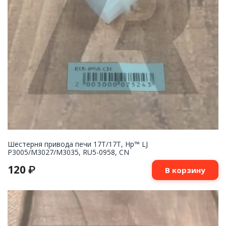
Шестерня привода печи 17T/17T, Hp™ LJ
P3005/M3027/M3035, RU5-0958, CN
120
₽
В корзину