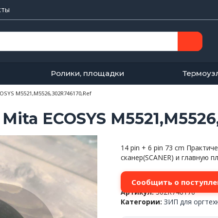
кты
Ролики, площадки
Термоуз
OSYS M5521,M5526,302R746170,Ref
Mita ECOSYS M5521,M5526,
14 pin + 6 pin 73 cm Практ
сканер(SCANER) и главную пл
Сообщить о поступле
Артикул:
302R746170
Категории:
ЗИП для оргтех