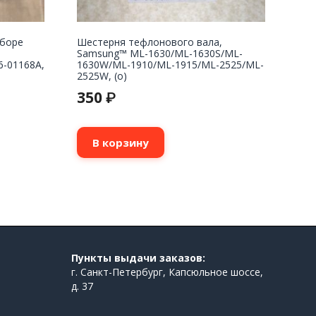
сборе
Шестерня тефлонового вала,
Samsung™ ML-1630/ML-1630S/ML-
6-01168A,
1630W/ML-1910/ML-1915/ML-2525/ML-
2525W, (о)
350
₽
В корзину
Пункты выдачи заказов:
г. Санкт-Петербург, Капсюльное шоссе,
д. 37