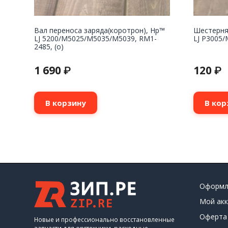
Вал переноса заряда(коротрон), Hp™
Шестерня
LJ 5200/M5025/M5035/M5039, RM1-
LJ P3005/
2485, (о)
1 690
120
₽
₽
В корзину
В кор
Оформл
Мой акк
Оферта
Новые и профессионально восстановленные