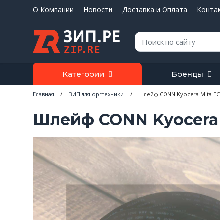
О Компании
Новости
Доставка и Оплата
Конта
Поиск:
Категории
Бренды
Главная
/
ЗИП для оргтехники
/
Шлейф CONN Kyocera Mita EC
Шлейф CONN Kyocera 