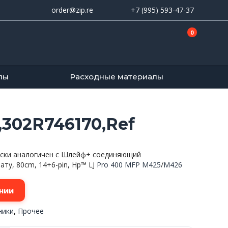
order@zip.re
+7 (995) 593-47-37
0
лы
Расходные материалы
302R746170,Ref
ически аналогичен с Шлейф+ соединяющий
ату, 80cm, 14+6-pin, Hp™ LJ
Pro
400
MFP
M425
/
M426
нии
ники
,
Прочее