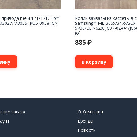
 привода печи 17T/17T, Hp™
Ролик захваты из кассеты в 
M3027/M3035, RU5-0958, CN
Samsung™ ML-305x/347x/SCX-
5×30/CLP-620, JC97-02441/JC6
(o)
885
₽
зину
В корзину
ение заказа
О Компании
аунт
Бренды
Новости