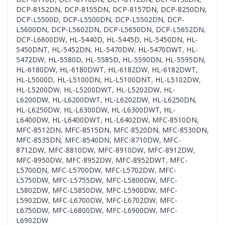
DCP-8152DN
,
DCP-8155DN
,
DCP-8157DN
,
DCP-8250DN
,
DCP-L5500D
,
DCP-L5500DN
,
DCP-L5502DN
,
DCP-
L5600DN
,
DCP-L5602DN
,
DCP-L5650DN
,
DCP-L5652DN
,
DCP-L6600DW
,
HL-5440D
,
HL-5445D
,
HL-5450DN
,
HL-
5450DNT
,
HL-5452DN
,
HL-5470DW
,
HL-5470DWT
,
HL-
5472DW
,
HL-5580D
,
HL-5585D
,
HL-5590DN
,
HL-5595DN
,
HL-6180DW
,
HL-6180DWT
,
HL-6182DW
,
HL-6182DWT
,
HL-L5000D
,
HL-L5100DN
,
HL-L5100DNT
,
HL-L5102DW
,
HL-L5200DW
,
HL-L5200DWT
,
HL-L5202DW
,
HL-
L6200DW
,
HL-L6200DWT
,
HL-L6202DW
,
HL-L6250DN
,
HL-L6250DW
,
HL-L6300DW
,
HL-L6300DWT
,
HL-
L6400DW
,
HL-L6400DWT
,
HL-L6402DW
,
MFC-8510DN
,
MFC-8512DN
,
MFC-8515DN
,
MFC-8520DN
,
MFC-8530DN
,
MFC-8535DN
,
MFC-8540DN
,
MFC-8710DW
,
MFC-
8712DW
,
MFC-8810DW
,
MFC-8910DW
,
MFC-8912DW
,
MFC-8950DW
,
MFC-8952DW
,
MFC-8952DWT
,
MFC-
L5700DN
,
MFC-L5700DW
,
MFC-L5702DW
,
MFC-
L5750DW
,
MFC-L5755DW
,
MFC-L5800DW
,
MFC-
L5802DW
,
MFC-L5850DW
,
MFC-L5900DW
,
MFC-
L5902DW
,
MFC-L6700DW
,
MFC-L6702DW
,
MFC-
L6750DW
,
MFC-L6800DW
,
MFC-L6900DW
,
MFC-
L6902DW