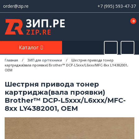
order@zip.re
+7 (995) 593-47-37
0
Каталог
Главная
/
ЗИП для оргтехники
/
Шестрня привода тонер
картриджа(вала проявки) Brother™ DCP-L5xxx/L6xxx/MFC-8xx LY4382001,
OEM
Шестрня привода тонер
картриджа(вала проявки)
Brother™ DCP-L5xxx/L6xxx/MFC-
8xx LY4382001, OEM