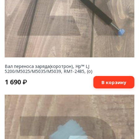
Вал переноса заряда(коротрон), Hp™ LJ
5200/M5025/M5035/M5039, RM1-2485, (о)
1 690
₽
В корзину