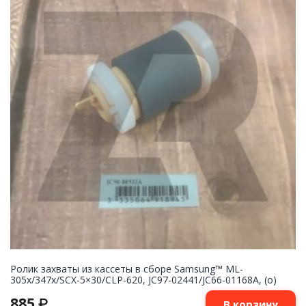
Ролик захваты из кассеты в сборе Samsung™ ML-
305x/347x/SCX-5×30/CLP-620, JC97-02441/JC66-01168A, (o)
885
₽
В корзину