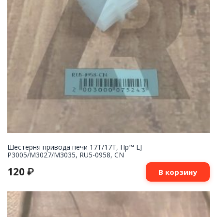
Шестерня привода печи 17T/17T, Hp™ LJ
P3005/M3027/M3035, RU5-0958, CN
120
₽
В корзину