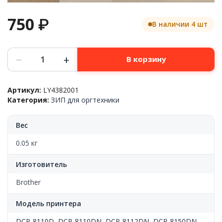
750
₽
В наличии 4 шт
Количество
−
+
В корзину
товара
Шестрня
привода
Артикул:
LY4382001
тонер
Категория:
ЗИП для оргтехники
картриджа(вала
проявки)
Brother™
Вес
DCP-
L5xxx/L6xxx/MFC-
0.05 кг
8xx
LY4382001,
Изготовитель
OEM
Brother
Модель принтера
DCP-8110D
,
DCP-8110DN
,
DCP-8112DN
,
DCP-8150DN
,