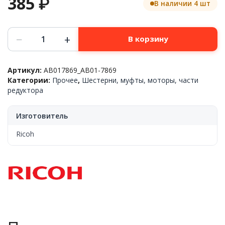
385
₽
В наличии 4 шт
Количество
−
+
В корзину
товара
Шестерня
вала
Артикул:
AB017869_AB01-7869
проявки
Категории:
Прочее
,
Шестерни, муфты, моторы, части
промежуточная
редуктора
Ricoh™
Aficio
MP2014,
Изготовитель
AB017869/AB01-
7869
Ricoh