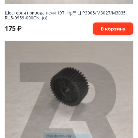
Шестерня привода печи 19T, Hp™ LJ P3005/M3027/M3035,
RU5-0959-000CN, (о)
175
₽
В корзину