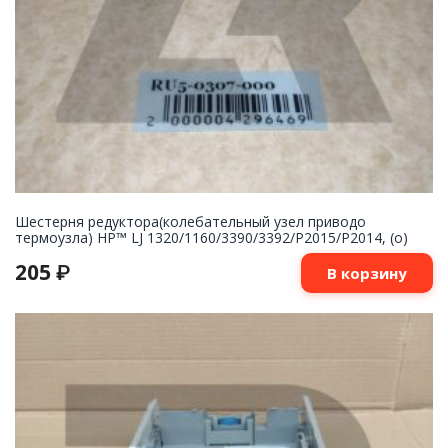
Шестерня редуктора(колебательный узел приводо
термоузла) HP™ LJ 1320/1160/3390/3392/P2015/P2014, (о)
205
₽
В корзину