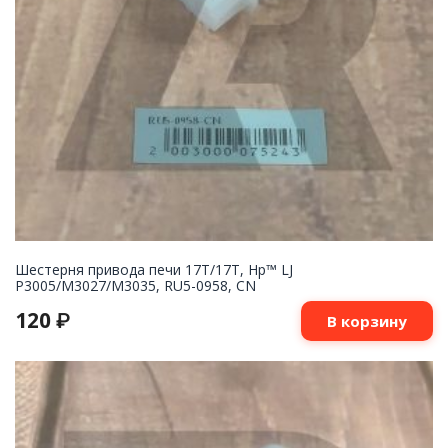
Шестерня привода печи 17T/17T, Hp™ LJ
P3005/M3027/M3035, RU5-0958, CN
120
₽
В корзину