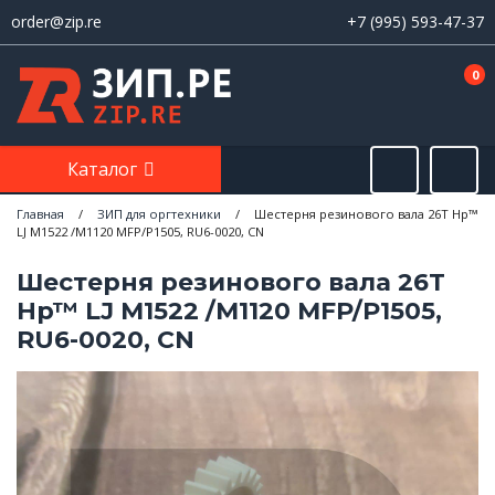
order@zip.re
+7 (995) 593-47-37
0
Каталог
Главная
/
ЗИП для оргтехники
/
Шестерня резинового вала 26T Hp™
LJ M1522 /M1120 MFP/P1505, RU6-0020, CN
Шестерня резинового вала 26T
Hp™ LJ M1522 /M1120 MFP/P1505,
RU6-0020, CN