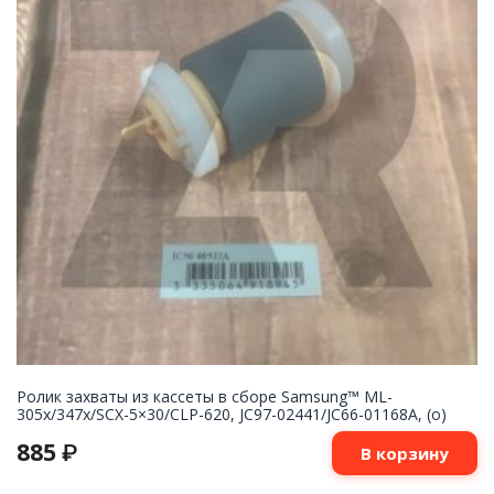
Ролик захваты из кассеты в сборе Samsung™ ML-
305x/347x/SCX-5×30/CLP-620, JC97-02441/JC66-01168A, (o)
885
₽
В корзину