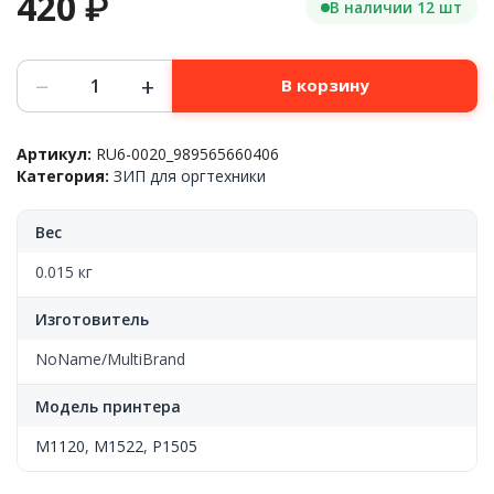
420
₽
В наличии 12 шт
Количество
−
+
В корзину
товара
Шестерня
резинового
Артикул:
RU6-0020_989565660406
вала
Категория:
ЗИП для оргтехники
26T
Hp™
LJ
Вес
M1522
/M1120
0.015 кг
MFP/P1505,
RU6-
Изготовитель
0020,
CN
NoName/MultiBrand
Модель принтера
M1120
,
M1522
,
P1505