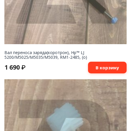
Вал переноса заряда(коротрон), Hp™ LJ
5200/M5025/M5035/M5039, RM1-2485, (о)
1 690
₽
В корзину