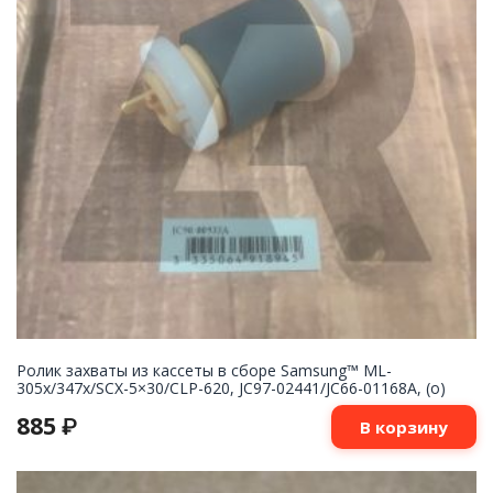
Ролик захваты из кассеты в сборе Samsung™ ML-
305x/347x/SCX-5×30/CLP-620, JC97-02441/JC66-01168A, (o)
885
₽
В корзину