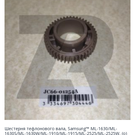
Шестерня тефлонового вала, Samsung™ ML-1630/ML-
1630S/ML-1630W/ML-1910/ML-1915/ML-2525/ML-2525W, (о)