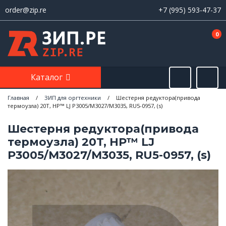
order@zip.re
+7 (995) 593-47-37
0
Каталог
Главная
/
ЗИП для оргтехники
/
Шестерня редуктора(привода
термоузла) 20T, HP™ LJ P3005/M3027/M3035, RU5-0957, (s)
Шестерня редуктора(привода
термоузла) 20T, HP™ LJ
P3005/M3027/M3035, RU5-0957, (s)