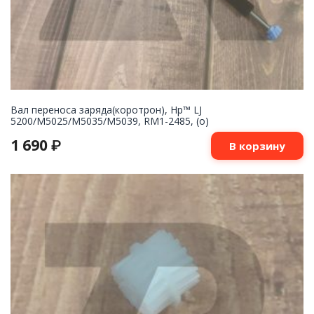
Вал переноса заряда(коротрон), Hp™ LJ
5200/M5025/M5035/M5039, RM1-2485, (о)
1 690
₽
В корзину