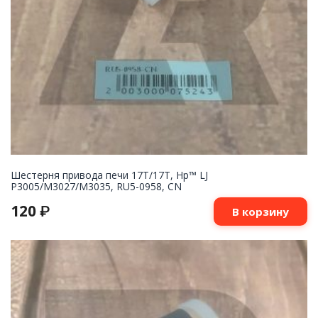
Шестерня привода печи 17T/17T, Hp™ LJ
P3005/M3027/M3035, RU5-0958, CN
120
₽
В корзину