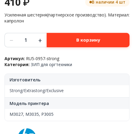
410
₽
В наличии 4 шт
Усиленная шестерня(партнерское производство). Материал:
капролон
Количество
−
+
В корзину
товара
Шестерня
редуктора(привода
Артикул:
RU5-0957-strong
термоузла)
Категория:
ЗИП для оргтехники
20T,
HP™
LJ
Изготовитель
P3005/M3027/M3035,
RU5-
Strong/Extrastong/Exclusive
0957,
(s)
Модель принтера
M3027
,
M3035
,
P3005