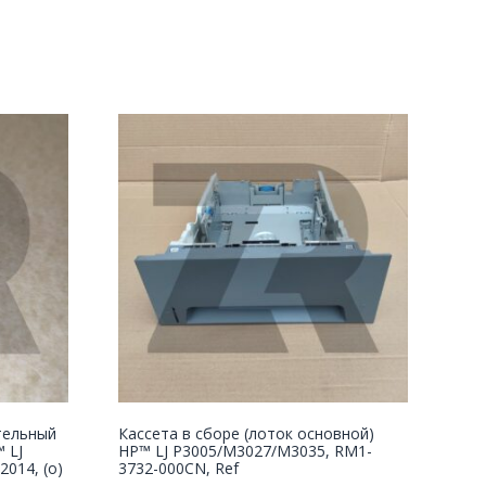
тельный
Кассета в сборе (лоток основной)
 LJ
HP™ LJ P3005/M3027/M3035, RM1-
014, (о)
3732-000CN, Ref