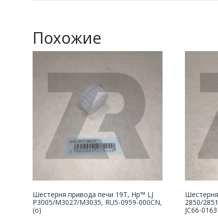
Похожие
Шестерня привода печи 19T, Hp™ LJ
Шестерня
P3005/M3027/M3035, RU5-0959-000CN,
2850/2851
(о)
JC66-0163