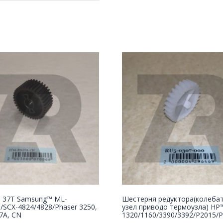
 37T Samsung™ ML-
Шестерня редуктора(колеба
/SCX-4824/4828/Phaser 3250,
узел приводо термоузла) HP™
7A, CN
1320/1160/3390/3392/P2015/P2