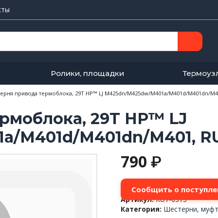
кты
Ролики, площадки
Термоуз
ерня привода термоблока, 29T HP™ LJ M425dn/M425dw/M401a/M401d/M401dn/M401
рмоблока, 29T HP™ LJ
/M401d/M401dn/M401, RU7
790
₽
Сообщить о поступле
Артикул:
RU7-0375
Категория:
Шестерни, муфт