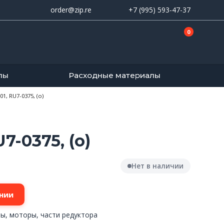
order@zip.re
+7 (995) 593-47-37
0
лы
Расходные материалы
, RU7-0375, (o)
-0375, (o)
Нет в наличии
нии
ы, моторы, части редуктора