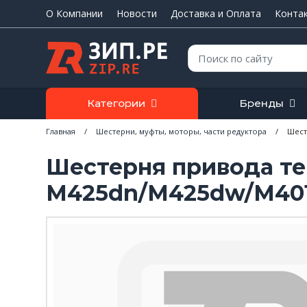
О Компании
Новости
Доставка и Оплата
Конта
Поиск:
Категории
Бренды
Главная
/
Шестерни, муфты, моторы, части редуктора
/
Шест
Шестерня привода те
M425dn/M425dw/M401a