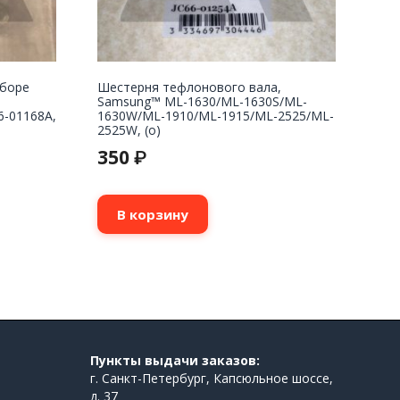
сборе
Шестерня тефлонового вала,
Samsung™ ML-1630/ML-1630S/ML-
6-01168A,
1630W/ML-1910/ML-1915/ML-2525/ML-
2525W, (о)
350
₽
В корзину
Пункты выдачи заказов:
г. Санкт-Петербург, Капсюльное шоссе,
д. 37