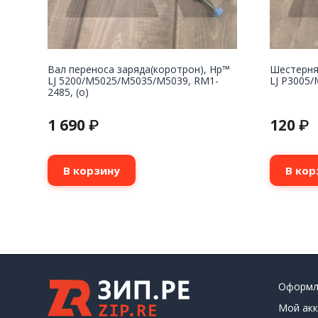
Вал переноса заряда(коротрон), Hp™
Шестерня
LJ 5200/M5025/M5035/M5039, RM1-
LJ P3005/
2485, (о)
1 690
120
₽
₽
В корзину
В кор
Оформл
Мой акк