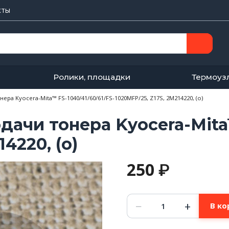
кты
Ролики, площадки
Термоуз
ра Kyocera-Mita™ FS-1040/41/60/61/FS-1020MFP/25, Z17S, 2M214220, (о)
ачи тонера Kyocera-Mita™
4220, (о)
250
₽
Количество
−
+
В ко
товара
Шестерня