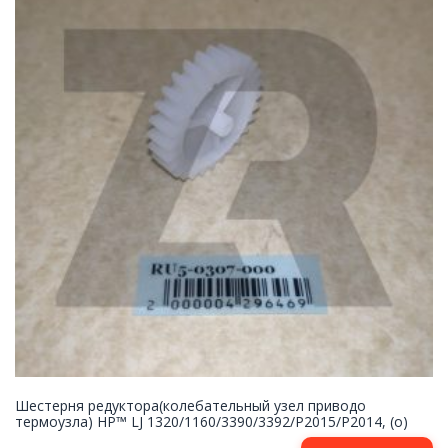
Шестерня редуктора(колебательный узел приводо
термоузла) HP™ LJ 1320/1160/3390/3392/P2015/P2014, (о)