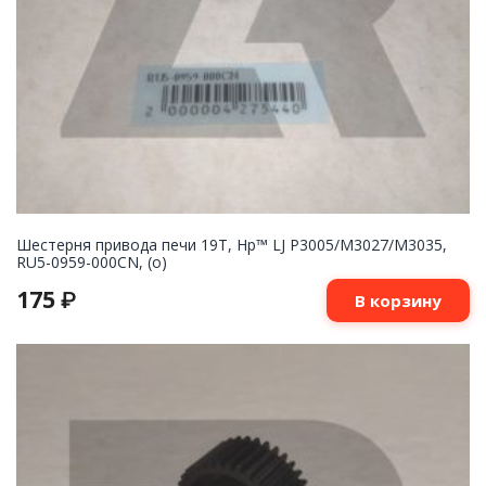
Шестерня привода печи 19T, Hp™ LJ P3005/M3027/M3035,
RU5-0959-000CN, (о)
175
₽
В корзину