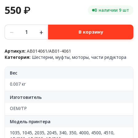
550
₽
В наличии 9 шт
Количество
−
+
В корзину
товара
Шестерня
13Z
Артикул:
AB014061/AB01-4061
блока
Категория:
Шестерни, муфты, моторы, части редуктора
проявки
Ricoh™
Aficio
Вес
340/350/1035/45/2035/45,
AB01
0.007 кг
4061,
OEM
Изготовитель
OEM/TP
Модель принтера
1035
,
1045
,
2035
,
2045
,
340
,
350
,
4000
,
4500
,
4510
,