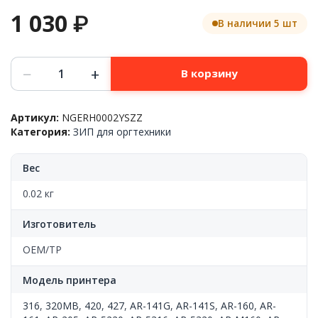
1 030
₽
В наличии 5 шт
Количество
−
+
В корзину
товара
Шестерня
шнека,
Артикул:
NGERH0002YSZZ
28T
Категория:
ЗИП для оргтехники
Sharp™
AR-
M200/AR-
Вес
5320/AR-
5316/AR-
0.02 кг
141/AR-
160/AR-
Изготовитель
N205,
NGERH0002YSZZ,
OEM/TP
OEM
Модель принтера
316
,
320MB
,
420
,
427
,
AR-141G
,
AR-141S
,
AR-160
,
AR-