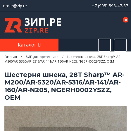
order@zip.re
+7 (995) 593-47-37
0
Каталог
Главная
/
ЗИП для оргтехники
/
Шестерня шнека, 28T Sharp™ AR-
M200/AR-5320/AR-5316/AR-141/AR-160/AR-N205, NGERH0002YSZZ, OEM
Шестерня шнека, 28T Sharp™ AR-
M200/AR-5320/AR-5316/AR-141/AR-
160/AR-N205, NGERH0002YSZZ,
OEM