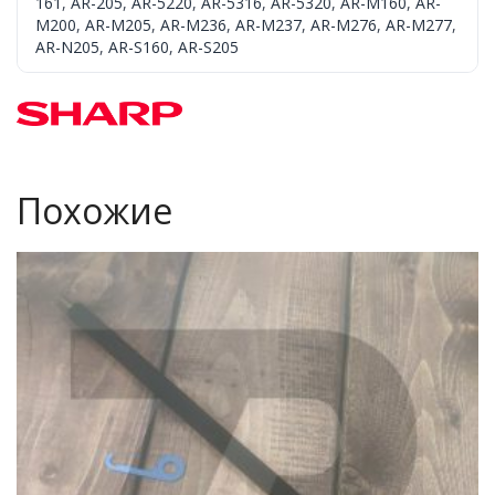
161
,
AR-205
,
AR-5220
,
AR-5316
,
AR-5320
,
AR-M160
,
AR-
M200
,
AR-M205
,
AR-M236
,
AR-M237
,
AR-M276
,
AR-M277
,
AR-N205
,
AR-S160
,
AR-S205
Похожие