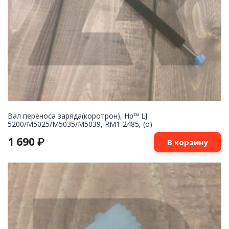
Вал переноса заряда(коротрон), Hp™ LJ
5200/M5025/M5035/M5039, RM1-2485, (о)
1 690
₽
В корзину