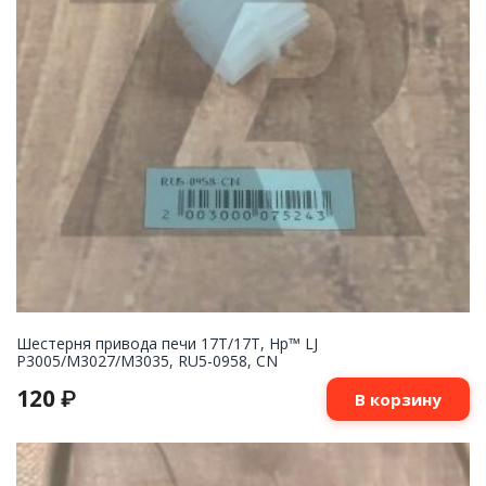
Шестерня привода печи 17T/17T, Hp™ LJ
P3005/M3027/M3035, RU5-0958, CN
120
₽
В корзину