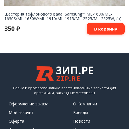
Шестерня тефлонового вала, Samsung™ ML-1630/ML-
1630S/ML-1630W/ML-1910/ML-1915/ML-2525/ML-2525W, (о)
350
₽
В корзину
Новые и профессионально восстановленные запчасти для
оргтехники, расходные материалы
Оформление заказа
О Компании
Мой аккаунт
Бренды
Оферта
Новости