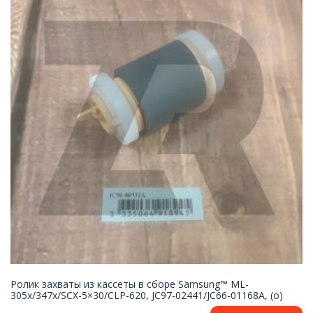
Ролик захваты из кассеты в сборе Samsung™ ML-
305x/347x/SCX-5×30/CLP-620, JC97-02441/JC66-01168A, (o)