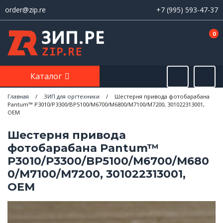
order@zip.re
+7 (995) 593-47-37
0
Каталог
Главная
/
ЗИП для оргтехники
/
Шестерня привода фотобарабана
Pantum™ P3010/P3300/BP5100/M6700/M6800/M7100/M7200, 301022313001,
OEM
Шестерня привода
фотобарабана Pantum™
P3010/P3300/BP5100/M6700/M680
0/M7100/M7200, 301022313001,
OEM