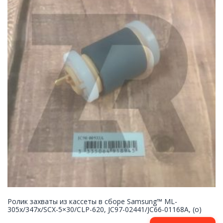
Ролик захваты из кассеты в сборе Samsung™ ML-
305x/347x/SCX-5×30/CLP-620, JC97-02441/JC66-01168A, (o)