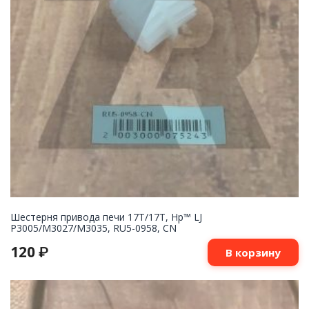
Шестерня привода печи 17T/17T, Hp™ LJ
P3005/M3027/M3035, RU5-0958, CN
120
₽
В корзину