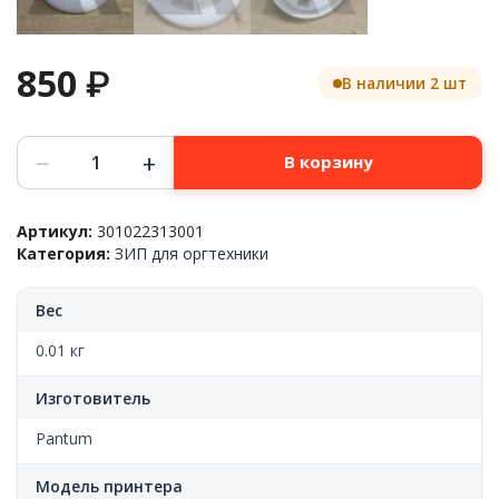
850
₽
В наличии 2 шт
Количество
−
+
В корзину
товара
Шестерня
привода
Артикул:
301022313001
фотобарабана
Категория:
ЗИП для оргтехники
Pantum™
P3010/P3300/BP5100/M6700/M6800/M7100/M7200,
301022313001,
Вес
OEM
0.01 кг
Изготовитель
Pantum
Модель принтера