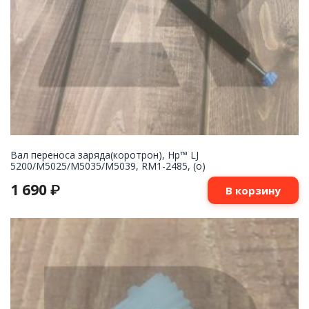
Вал переноса заряда(коротрон), Hp™ LJ
5200/M5025/M5035/M5039, RM1-2485, (о)
1 690
₽
В корзину