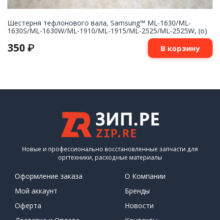
Шестерня тефлонового вала, Samsung™ ML-1630/ML-
1630S/ML-1630W/ML-1910/ML-1915/ML-2525/ML-2525W, (о)
350
₽
В корзину
Новые и профессионально восстановленные запчасти для
оргтехники, расходные материалы
Оформление заказа
О Компании
Мой аккаунт
Бренды
Оферта
Новости