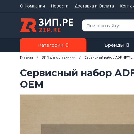
О Компании
Новости
Доставка и Оплата
Конта
Поиск:
Категории
Бренды
Главная
/
ЗИП для оргтехники
/
Сервисный набор ADF HP™ LJ 
Сервисный набор ADF
OEM