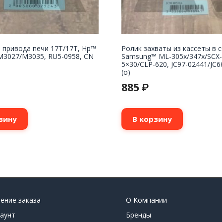
 привода печи 17T/17T, Hp™
Ролик захваты из кассеты в 
M3027/M3035, RU5-0958, CN
Samsung™ ML-305x/347x/SCX-
5×30/CLP-620, JC97-02441/JC6
(o)
885
₽
зину
В корзину
ение заказа
О Компании
аунт
Бренды