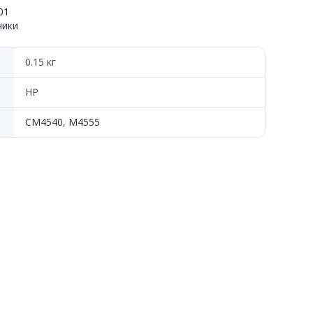
01
ники
0.15 кг
HP
CM4540
,
M4555