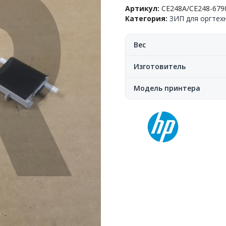
набор
Артикул:
CE248A/CE248-679
ADF
Категория:
ЗИП для оргтех
HP™
LJ
M4555/CM4540,
Вес
CE248A/CE248-
67901,
Изготовитель
OEM
Модель принтера