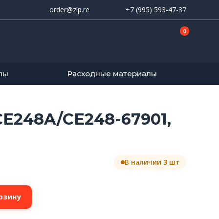
order@zip.re
+7 (995) 593-47-37
0
лы
Расходные материалы
E248A/CE248-67901,
В наличии 3 шт
рзину