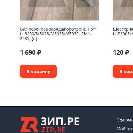
Вал переноса заряда(коротрон), Hp™
Шестерня
LJ 5200/M5025/M5035/M5039, RM1-
LJ P3005/
2485, (о)
1 690
120
₽
₽
В корзину
В кор
Оформл
Мой акк