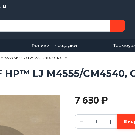
кты
Ролики, площадки
Термоуз
M4555/CM4540, CE248A/CE248-67901, OEM
 HP™ LJ M4555/CM4540, C
7 630
₽
Количество
−
+
В ко
товара
Сервисный