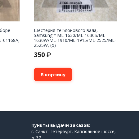
сборе
Шестерня тефлонового вала,
Samsung™ ML-1630/ML-1630S/ML-
6-01168A,
1630W/ML-1910/ML-1915/ML-2525/ML-
2525W, (о)
350
₽
В корзину
Пункты выдачи заказов:
г. Санкт-Петербург, Капсюльное шоссе,
д. 37