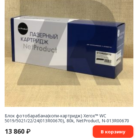
Блок фотобарабана(копи-картридж) Xerox™ WC
5019/5021/22/24(013R00670), 80k, NetProduct, N-013R00670
13 860
₽
В корзину