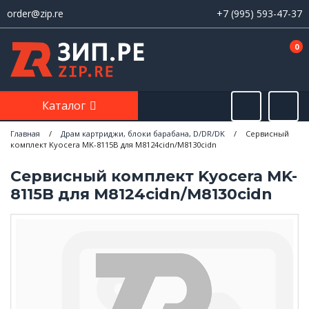
order@zip.re
+7 (995) 593-47-37
0
Каталог
Главная
/
Драм картриджи, блоки барабана, D/DR/DK
/
Сервисный
комплект Kyocera MK-8115B для M8124cidn/M8130cidn
Сервисный комплект Kyocera MK-
8115B для M8124cidn/M8130cidn