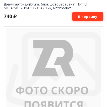
Драм-картридж(Drum, блок фотобарабана) Нp™ LJ
M104/M132(19A/CF219A), 12k, NetProduct
740
₽
В корзину