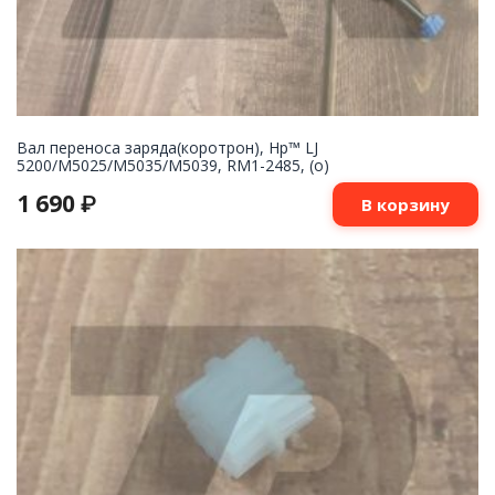
Вал переноса заряда(коротрон), Hp™ LJ
5200/M5025/M5035/M5039, RM1-2485, (о)
1 690
₽
В корзину