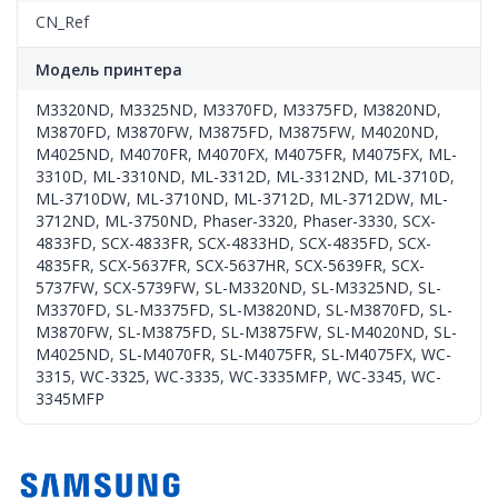
CN_Ref
Модель принтера
M3320ND
,
M3325ND
,
M3370FD
,
M3375FD
,
M3820ND
,
M3870FD
,
M3870FW
,
M3875FD
,
M3875FW
,
M4020ND
,
M4025ND
,
M4070FR
,
M4070FX
,
M4075FR
,
M4075FX
,
ML-
3310D
,
ML-3310ND
,
ML-3312D
,
ML-3312ND
,
ML-3710D
,
ML-3710DW
,
ML-3710ND
,
ML-3712D
,
ML-3712DW
,
ML-
3712ND
,
ML-3750ND
,
Phaser-3320
,
Phaser-3330
,
SCX-
4833FD
,
SCX-4833FR
,
SCX-4833HD
,
SCX-4835FD
,
SCX-
4835FR
,
SCX-5637FR
,
SCX-5637HR
,
SCX-5639FR
,
SCX-
5737FW
,
SCX-5739FW
,
SL-M3320ND
,
SL-M3325ND
,
SL-
M3370FD
,
SL-M3375FD
,
SL-M3820ND
,
SL-M3870FD
,
SL-
M3870FW
,
SL-M3875FD
,
SL-M3875FW
,
SL-M4020ND
,
SL-
M4025ND
,
SL-M4070FR
,
SL-M4075FR
,
SL-M4075FX
,
WC-
3315
,
WC-3325
,
WC-3335
,
WC-3335MFP
,
WC-3345
,
WC-
3345MFP