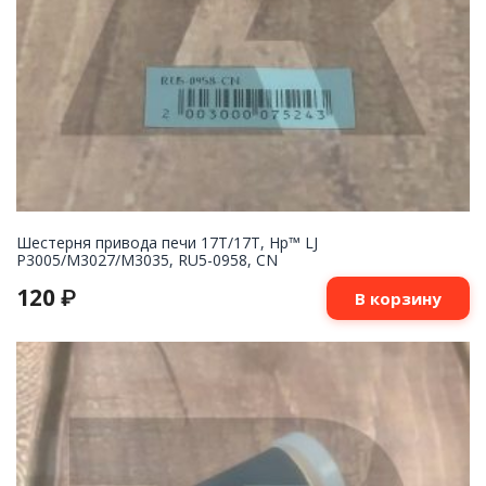
Шестерня привода печи 17T/17T, Hp™ LJ
P3005/M3027/M3035, RU5-0958, CN
120
₽
В корзину