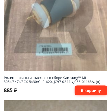
Ролик захваты из кассеты в сборе Samsung™ ML-
305x/347x/SCX-5×30/CLP-620, JC97-02441/JC66-01168A, (o)
885
₽
В корзину