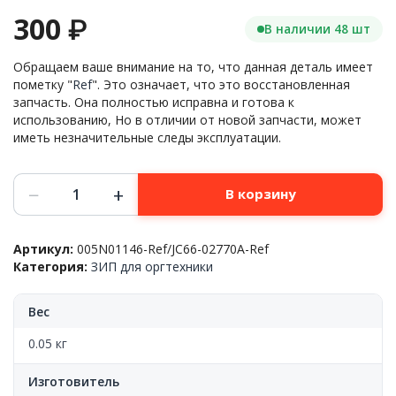
300
₽
В наличии 48 шт
Обращаем ваше внимание на то, что данная деталь имеет
пометку "
Ref
". Это означает, что это восстановленная
запчасть. Она полностью исправна и готова к
использованию, Но в отличии от новой запчасти, может
иметь незначительные следы эксплуатации.
Количество
−
+
В корзину
товара
Рычаг
передней
Артикул:
005N01146-Ref/JC66-02770A-Ref
дверцы
Категория:
ЗИП для оргтехники
Xerox™
Phaser-
3320/3330/WC-
Вес
3315/3325/3335/3345,
005N01146,
0.05 кг
Ref
Изготовитель