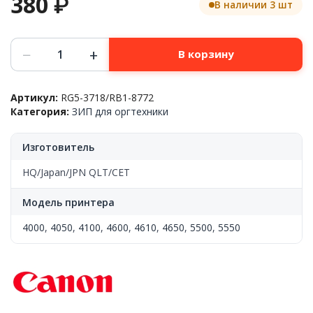
380
₽
В наличии 3 шт
Количество
−
+
В корзину
товара
Ролик
ручной
Артикул:
RG5-3718/RB1-8772
подачи
Категория:
ЗИП для оргтехники
бумаги,
HP™
LJ
Изготовитель
4000/4050/4100/LBP1760,
RG5-
HQ/Japan/JPN QLT/CET
3718/RB1-
8772,
Модель принтера
JPN
4000
,
4050
,
4100
,
4600
,
4610
,
4650
,
5500
,
5550