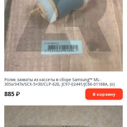
Ролик захваты из кассеты в сборе Samsung™ ML-
305x/347x/SCX-5×30/CLP-620, JC97-02441/JC66-01168A, (o)
885
₽
В корзину