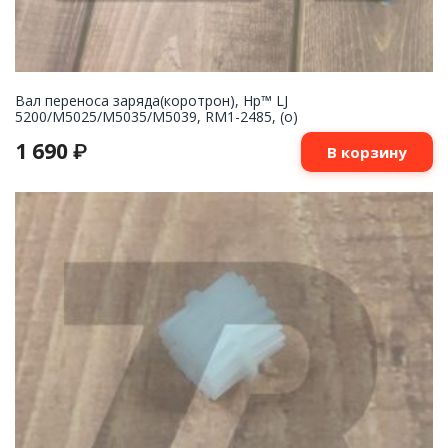
Вал переноса заряда(коротрон), Hp™ LJ
5200/M5025/M5035/M5039, RM1-2485, (о)
1 690
₽
В корзину