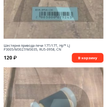
Шестерня привода печи 17T/17T, Hp™ LJ
P3005/M3027/M3035, RU5-0958, CN
120
₽
В корзину