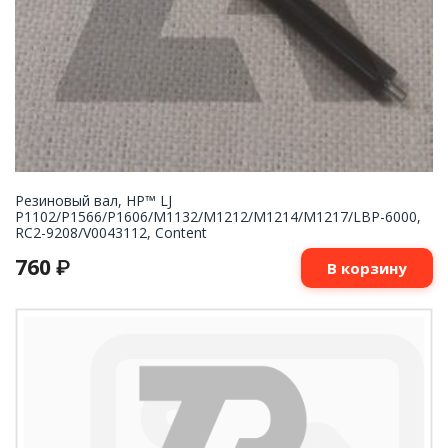
Резиновый вал, HP™ LJ
P1102/P1566/P1606/M1132/M1212/M1214/M1217/LBP-6000,
RC2-9208/V0043112, Content
760
₽
В корзину