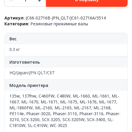
товара
Резиновый
вал
Артикул:
JC66-02716B-JPN_QLT/JC61-02716A/3514
Samsung™
Категория:
Резиновые прижимные валы
SCX-
3400/ML-
16xx/1210/1250/SL-
Вес
C460FW/C410W/C1810W,
JC66-
0.3 кг
02716A,
JPN
Изготовитель
QLT
HQ/Japan/JPN QLT/CET
Модель принтера
135w
,
137fnw
,
C460FW
,
C480W
,
ML-1660
,
ML-1661
,
ML-
1667
,
ML-1670
,
ML-1671
,
ML-1675
,
ML-1676
,
ML-1677
,
ML-1860FW
,
ML-2160
,
ML-2165
,
ML-2167
,
ML-2168
,
PE114e
,
Phaser-3020
,
Phaser-3110
,
Phaser-3116
,
Phaser-
3210
,
SCX-3200
,
SCX-3205
,
SCX-3205W
,
SCX-3400
,
SL-
C1810W
,
SL-C410W
,
WC-3025