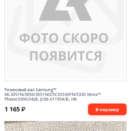
Резиновый вал Samsung™
ML3051N/3050/3051ND/SCX5530FN/5330 Xerox™
Phaser3300/3428, JC66-01195A/B, HB
1 165
₽
В корзину