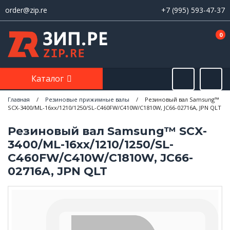
order@zip.re
+7 (995) 593-47-37
0
Каталог
Главная
/
Резиновые прижимные валы
/
Резиновый вал Samsung™
SCX-3400/ML-16xx/1210/1250/SL-C460FW/C410W/C1810W, JC66-02716A, JPN QLT
Резиновый вал Samsung™ SCX-
3400/ML-16xx/1210/1250/SL-
C460FW/C410W/C1810W, JC66-
02716A, JPN QLT