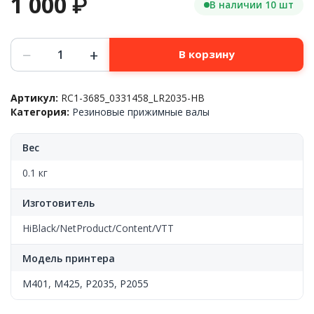
1 000
₽
В наличии 10 шт
Количество
−
+
В корзину
товара
Резиновый
вал,
Артикул:
RC1-3685_0331458_LR2035-HB
HP™
Категория:
Резиновые прижимные валы
LJ
P2035/P2055/M401/M425/Canon
IR
Вес
1133,
RC1-
0.1 кг
3685,
Hi-
Изготовитель
Black
HiBlack/NetProduct/Content/VTT
Модель принтера
M401
,
M425
,
P2035
,
P2055