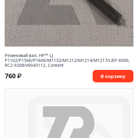
Резиновый вал, HP™ LJ
P1102/P1566/P1606/M1132/M1212/M1214/M1217/LBP-6000,
RC2-9208/V0043112, Content
760
₽
В корзину