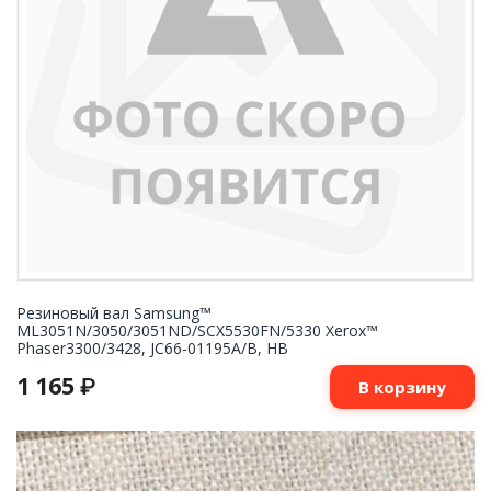
Резиновый вал Samsung™
ML3051N/3050/3051ND/SCX5530FN/5330 Xerox™
Phaser3300/3428, JC66-01195A/B, HB
1 165
₽
В корзину