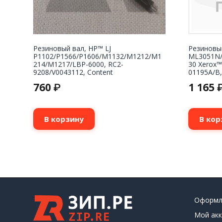
Резиновый вал, HP™ LJ
Резиновы
P1102/P1566/P1606/M1132/M1212/M1
ML3051N/
214/M1217/LBP-6000, RC2-
30 Xerox™
9208/V0043112, Content
01195A/B
760
1 165
₽
В корзину
В кор
Оформл
Мой акк