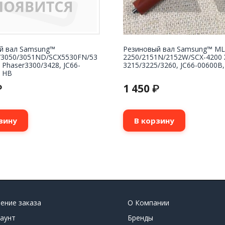
й вал Samsung™
Резиновый вал Samsung™ ML
3050/3051ND/SCX5530FN/53
2250/2151N/2152W/SCX-4200 
 Phaser3300/3428, JC66-
3215/3225/3260, JC66-00600B, 
, HB
1 450
₽
₽
зину
В корзину
ение заказа
О Компании
аунт
Бренды