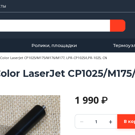
кты
Ролики, площадки
Термоуз
olor LaserJet CP1025/M175/M176/M177, LPR-CP1025/LPR-1025, CN
lor LaserJet CP1025/M175
1 990
₽
Количество
−
+
В ко
товара
Резиновый