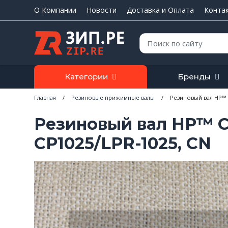
О Компании
Новости
Доставка и Оплата
Конта
Поиск:
Категории
Бренды
Главная
/
Резиновые прижимные валы
/
Резиновый вал HP™ C
Резиновый вал HP™ Co
CP1025/LPR-1025, CN