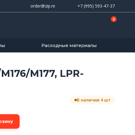
order@zip.re
+7 (995) 593-47-37
0
лы
Расходные материалы
/M176/M177, LPR-
В наличии 4 шт
рзину