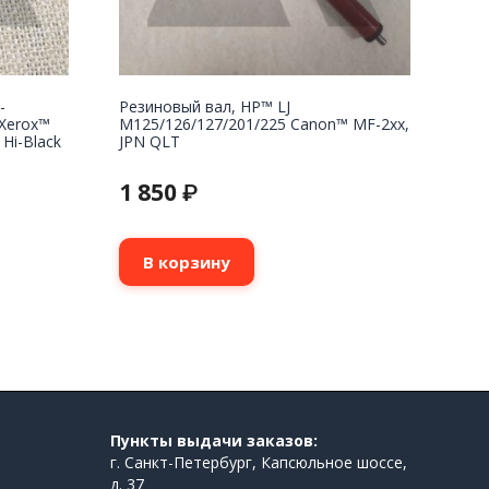
-
Резиновый вал, HP™ LJ
Xerox™
M125/126/127/201/225 Canon™ MF-2xx,
Hi-Black
JPN QLT
1 850
₽
В корзину
Пункты выдачи заказов:
г. Санкт-Петербург, Капсюльное шоссе,
д. 37