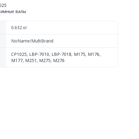
025
жимные валы
0.632 кг
NoName/MultiBrand
CP1025
,
LBP-7010
,
LBP-7018
,
M175
,
M176
,
M177
,
M251
,
M275
,
M276