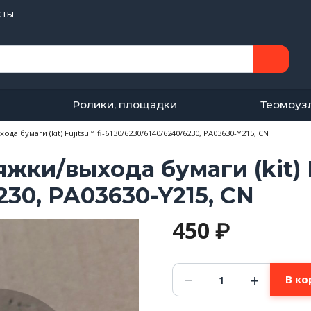
кты
Ролики, площадки
Термоуз
а бумаги (kit) Fujitsu™ fi-6130/6230/6140/6240/6230, PA03630-Y215, CN
ки/выхода бумаги (kit) F
230, PA03630-Y215, CN
450
₽
Количество
−
+
В ко
товара
Резинки