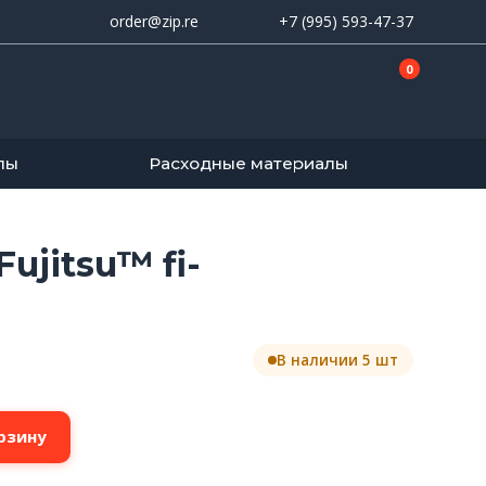
order@zip.re
+7 (995) 593-47-37
0
лы
Расходные материалы
ujitsu™ fi-
В наличии 5 шт
рзину