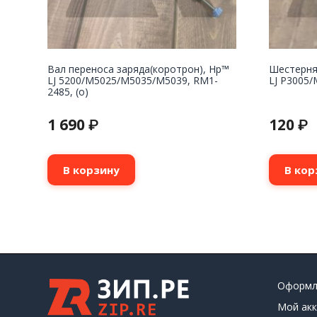
Вал переноса заряда(коротрон), Hp™
Шестерня
LJ 5200/M5025/M5035/M5039, RM1-
LJ P3005/
2485, (о)
1 690
120
₽
₽
В корзину
В кор
Оформл
Мой акк