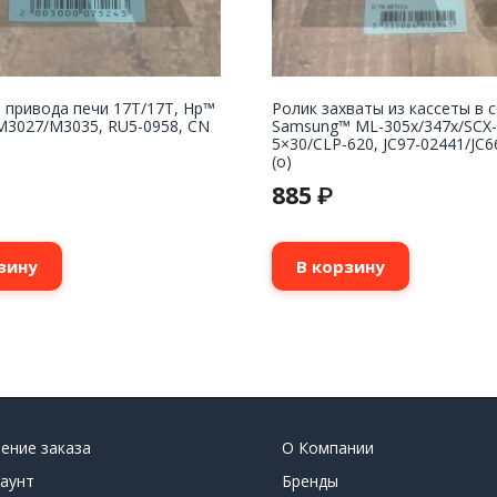
 привода печи 17T/17T, Hp™
Ролик захваты из кассеты в 
M3027/M3035, RU5-0958, CN
Samsung™ ML-305x/347x/SCX-
5×30/CLP-620, JC97-02441/JC6
(o)
885
₽
зину
В корзину
ение заказа
О Компании
аунт
Бренды