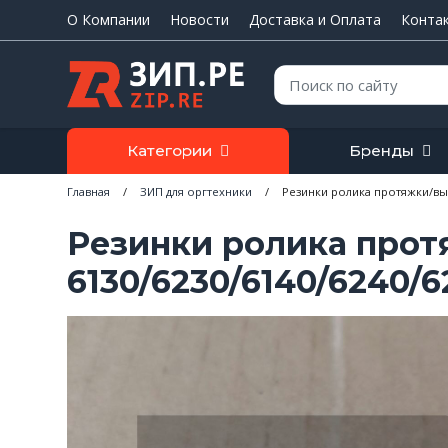
О Компании
Новости
Доставка и Оплата
Конта
Поиск:
Категории
Бренды
Главная
/
ЗИП для оргтехники
/
Резинки ролика протяжки/выход
Резинки ролика протяж
6130/6230/6140/6240/6