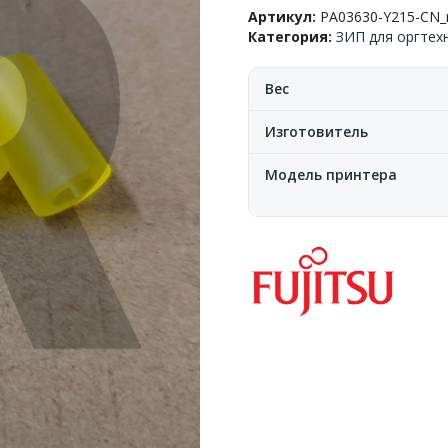
ролика
Артикул:
PA03630-Y215-CN_r
протяжки/
Категория:
ЗИП для оргтех
выхода
бумаги
(kit)
Вес
Fujitsu™
fi-
Изготовитель
6130/6230/6140/6240/6230,
PA03630-
Модель принтера
Y215,
CN