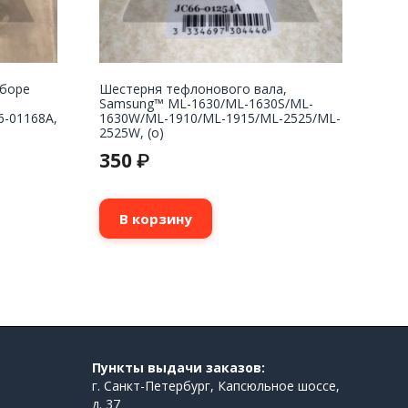
сборе
Шестерня тефлонового вала,
Samsung™ ML-1630/ML-1630S/ML-
6-01168A,
1630W/ML-1910/ML-1915/ML-2525/ML-
2525W, (о)
350
₽
В корзину
Пункты выдачи заказов:
г. Санкт-Петербург, Капсюльное шоссе,
д. 37