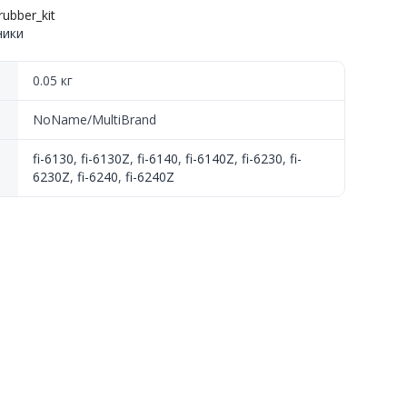
ubber_kit
ники
0.05 кг
NoName/MultiBrand
fi-6130
,
fi-6130Z
,
fi-6140
,
fi-6140Z
,
fi-6230
,
fi-
6230Z
,
fi-6240
,
fi-6240Z