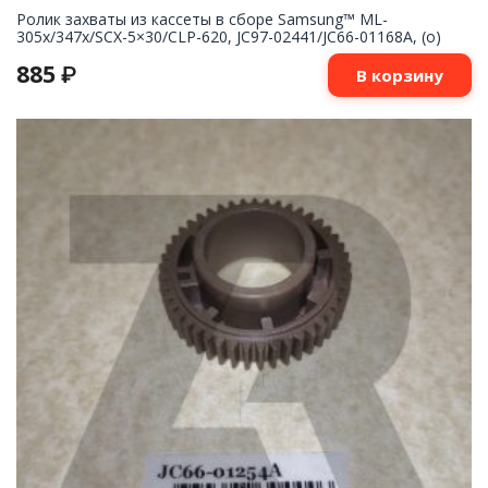
Ролик захваты из кассеты в сборе Samsung™ ML-
305x/347x/SCX-5×30/CLP-620, JC97-02441/JC66-01168A, (o)
885
₽
В корзину