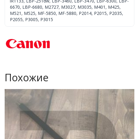
iR1133
,
LBP-251dw
,
LBP-3460
,
LBP-3470
,
LBP-6300
,
LBP-
6670
,
LBP-6680
,
M2727
,
M3027
,
M3035
,
M401
,
M425
,
M521
,
M525
,
MF-5850
,
MF-5880
,
P2014
,
P2015
,
P2035
,
P2055
,
P3005
,
P3015
Похожие