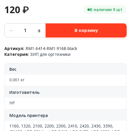
120
₽
В наличии 9 шт
Количество
−
+
В корзину
товара
Резинка
на
Артикул:
RM1-6414-RM1-9168-black
ролик
Категория:
ЗИП для оргтехники
захвата,
HP™
LJ
Вес
1320/3015/2055/2015/Pro400,
(RM1-
0.061 кг
6414/3763/6313/1370/0540),
Black
Изготовитель
HP
Модель принтера
1160
,
1320
,
2100
,
2200
,
2300
,
2410
,
2420
,
2430
,
3390
,