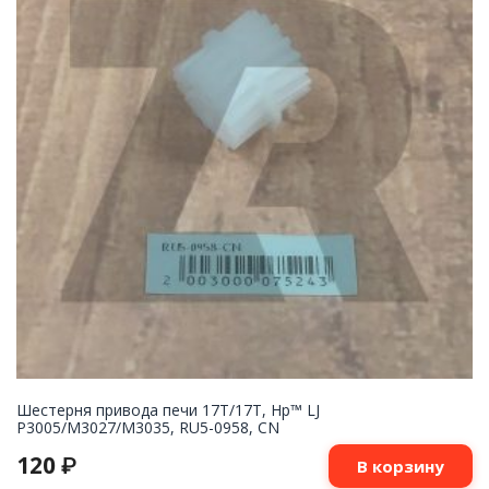
Шестерня привода печи 17T/17T, Hp™ LJ
P3005/M3027/M3035, RU5-0958, CN
120
₽
В корзину