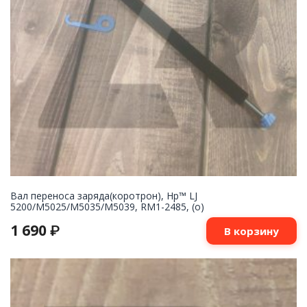
Вал переноса заряда(коротрон), Hp™ LJ
5200/M5025/M5035/M5039, RM1-2485, (о)
1 690
₽
В корзину