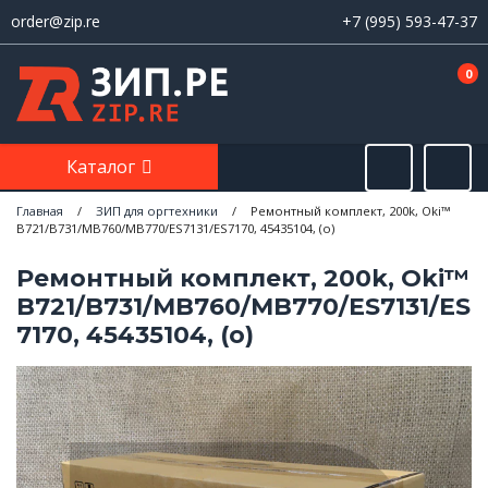
order@zip.re
+7 (995) 593-47-37
0
Каталог
Главная
/
ЗИП для оргтехники
/
Ремонтный комплект, 200k, Oki™
B721/B731/MB760/MB770/ES7131/ES7170, 45435104, (о)
Ремонтный комплект, 200k, Oki™
B721/B731/MB760/MB770/ES7131/ES
7170, 45435104, (о)