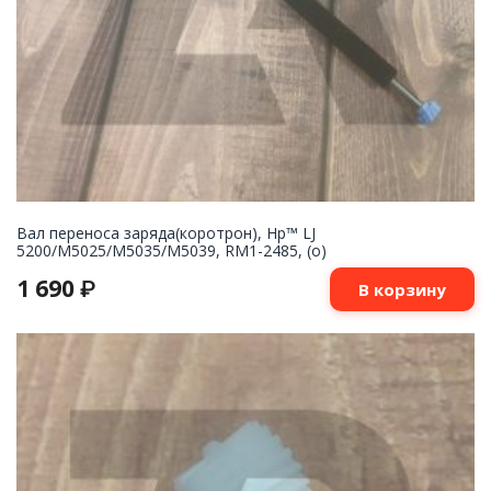
Вал переноса заряда(коротрон), Hp™ LJ
5200/M5025/M5035/M5039, RM1-2485, (о)
1 690
₽
В корзину