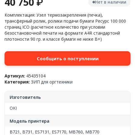
40 750
₽
Нет в наличии
Комплектация: Узел термозакрепления (печка),
трансферный ролик, ролики подачи бумаги Ресурс 100 000
страниц ICO (расчетное количество при условии
безостановочной печати на формате А4R стандартонй
плотоности 90 гр. и классе бумаги не ниже B+)
Сообщить о поступлении
Артикул:
45435104
Категория:
ЗИП для оргтехники
Изготовитель
OKI
Модель принтера
B721
,
B731
,
ES7131
,
ES7170
,
MB760
,
MB770