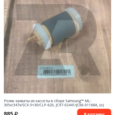
Ролик захваты из кассеты в сборе Samsung™ ML-
305x/347x/SCX-5×30/CLP-620, JC97-02441/JC66-01168A, (o)
885
₽
В корзину