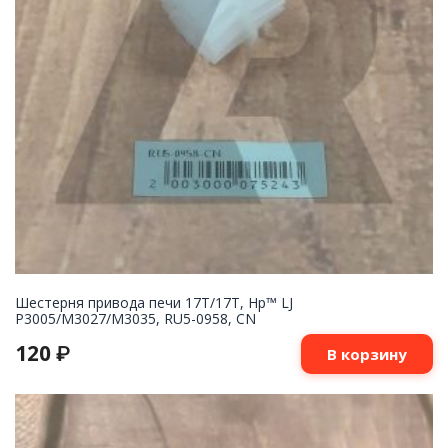
Шестерня привода печи 17T/17T, Hp™ LJ
P3005/M3027/M3035, RU5-0958, CN
120
₽
В корзину