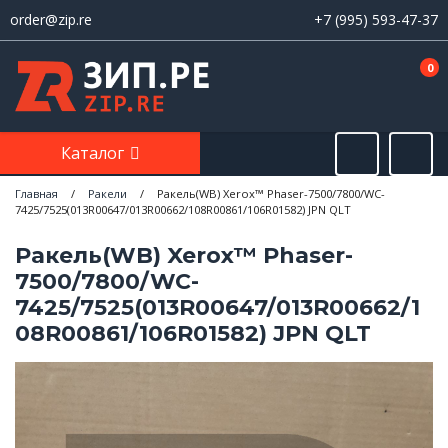
order@zip.re
+7 (995) 593-47-37
0
Каталог
Главная
/
Ракели
/
Ракель(WB) Xerox™ Phaser-7500/7800/WC-
7425/7525(013R00647/013R00662/108R00861/106R01582) JPN QLT
Ракель(WB) Xerox™ Phaser-
7500/7800/WC-
7425/7525(013R00647/013R00662/1
08R00861/106R01582) JPN QLT