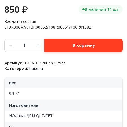
850
₽
В наличии 11 шт
Входит в состав
013R00647/013R00662/108R00861/106R01582
Количество
−
+
В корзину
товара
Ракель(WB)
Xerox™
Артикул:
DCB-013R00662/7965
Phaser-
Категория:
Ракели
7500/7800/WC-
7425/7525(013R00647/013R00662/108R00861/106R01582)
JPN
Вес
QLT
0.1 кг
Изготовитель
HQ/Japan/JPN QLT/CET