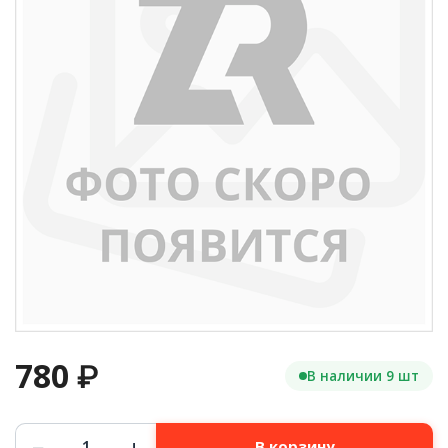
780
₽
В наличии 9 шт
Количество
−
+
В корзину