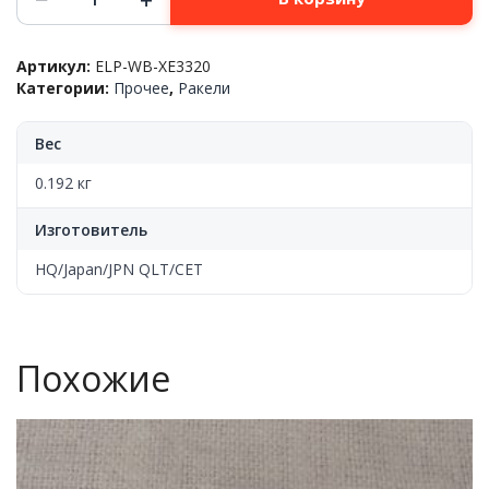
товара
Ракель,
Xerox™
Артикул:
ELP-WB-XE3320
Phaser-
Категории:
Прочее
,
Ракели
3320/Phaser-
3330/WС-3225/WС-3315/WС-3325,
JPN
Вес
QLT
0.192 кг
Изготовитель
HQ/Japan/JPN QLT/CET
Похожие