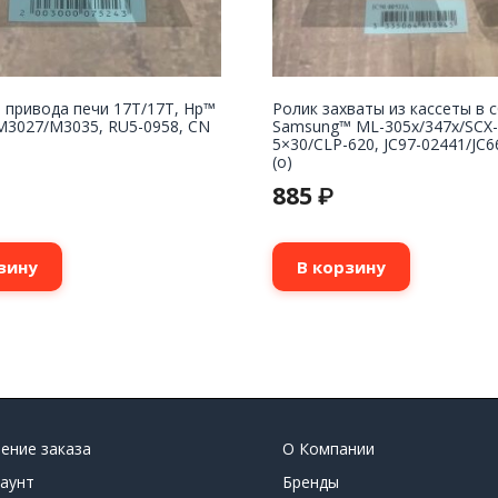
 привода печи 17T/17T, Hp™
Ролик захваты из кассеты в 
M3027/M3035, RU5-0958, CN
Samsung™ ML-305x/347x/SCX-
5×30/CLP-620, JC97-02441/JC6
(o)
885
₽
зину
В корзину
ение заказа
О Компании
аунт
Бренды