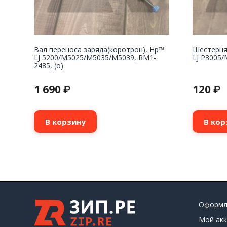
Вал переноса заряда(коротрон), Hp™
Шестерня
LJ 5200/M5025/M5035/M5039, RM1-
LJ P3005/
2485, (о)
1 690
120
₽
₽
В корзину
В кор
Оформл
Мой акк