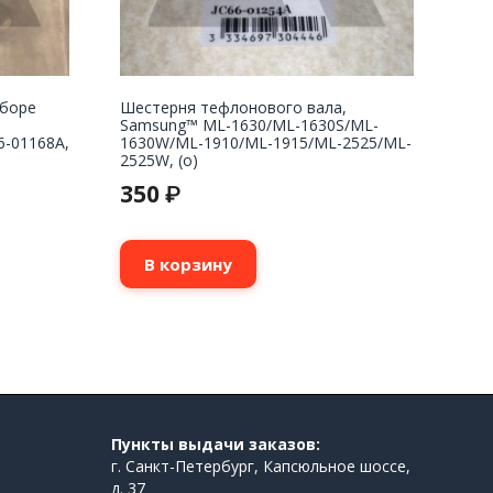
сборе
Шестерня тефлонового вала,
Samsung™ ML-1630/ML-1630S/ML-
6-01168A,
1630W/ML-1910/ML-1915/ML-2525/ML-
2525W, (о)
350
₽
В корзину
Пункты выдачи заказов:
г. Санкт-Петербург, Капсюльное шоссе,
д. 37