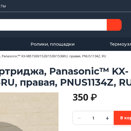
кты
Ролики, площадки
Термоуз
Panasonic™ KX-MB1500/1520/1530/1536RU, правая, PNUS1134Z, RU
триджа, Panasonic™ KX-
6RU, правая, PNUS1134Z, R
350
₽
Количество
−
+
В ко
товара
Пружина