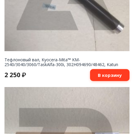
Тефлоновый вал, Kyocera-Mita™ KM-
2540/3040/3060/TaskAlfa-300i, 302H094690/48462, Katun
2 250
₽
В корзину