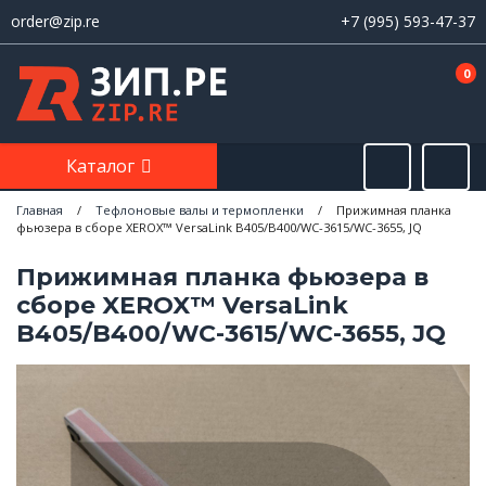
order@zip.re
+7 (995) 593-47-37
0
Каталог
Главная
/
Тефлоновые валы и термопленки
/
Прижимная планка
фьюзера в сборе XEROX™ VersaLink B405/B400/WC-3615/WC-3655, JQ
Прижимная планка фьюзера в
сборе XEROX™ VersaLink
B405/B400/WC-3615/WC-3655, JQ