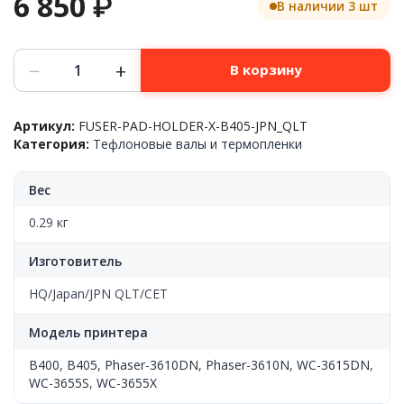
6 850
₽
В наличии 3 шт
Количество
−
+
В корзину
товара
Прижимная
планка
Артикул:
FUSER-PAD-HOLDER-X-B405-JPN_QLT
фьюзера
Категория:
Тефлоновые валы и термопленки
в
сборе
XEROX™
Вес
VersaLink
B405/B400/WC-
0.29 кг
3615/WC-
3655,
Изготовитель
JQ
HQ/Japan/JPN QLT/CET
Модель принтера
B400
,
B405
,
Phaser-3610DN
,
Phaser-3610N
,
WC-3615DN
,
WC-3655S
,
WC-3655X