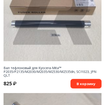
Вал тефлоновый для Kyocera-Mita™
P2035/P2135/M2030/M2035/M2530/M2535dn, SCI1023, JPN
QLT
825
₽
В корзину