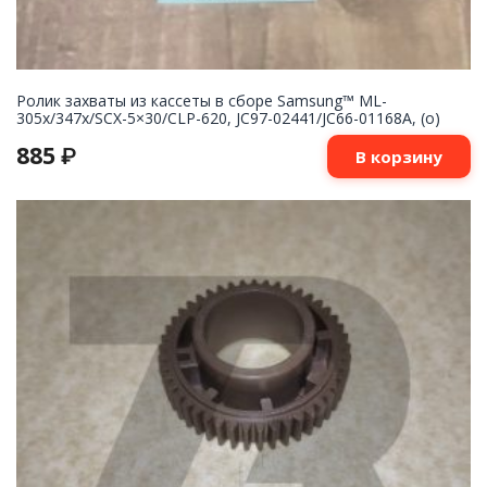
Ролик захваты из кассеты в сборе Samsung™ ML-
305x/347x/SCX-5×30/CLP-620, JC97-02441/JC66-01168A, (o)
885
₽
В корзину