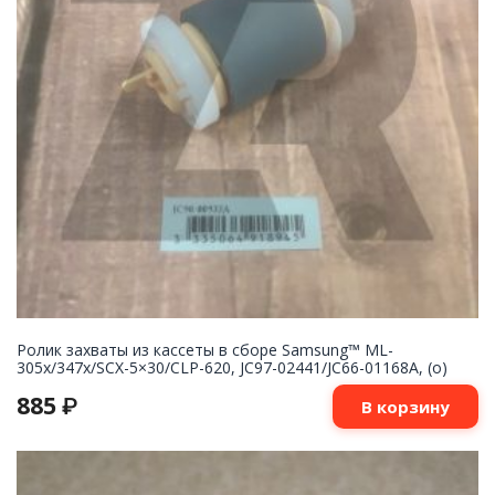
Ролик захваты из кассеты в сборе Samsung™ ML-
305x/347x/SCX-5×30/CLP-620, JC97-02441/JC66-01168A, (o)
885
₽
В корзину