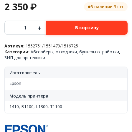
2 350
₽
В наличии 3 шт
Количество
−
+
В корзину
товара
Поглотитель
чернил
Артикул:
1552751/1551479/1516725
(памперс,
Категории:
Абсорберы, отходники, бункеры отработки
,
абсорбер),
ЗИП для оргтехники
в
сборе
Epson™
Изготовитель
1410/L1300/B1100/T1100,
1552751,
Epson
(o)
Модель принтера
1410
,
B1100
,
L1300
,
T1100