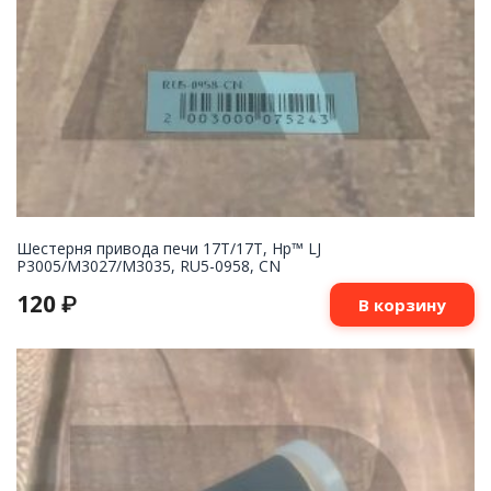
Шестерня привода печи 17T/17T, Hp™ LJ
P3005/M3027/M3035, RU5-0958, CN
120
₽
В корзину