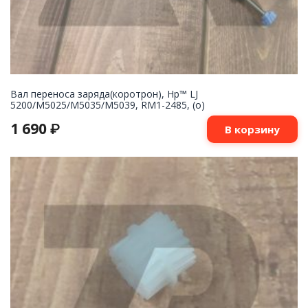
Вал переноса заряда(коротрон), Hp™ LJ
5200/M5025/M5035/M5039, RM1-2485, (о)
1 690
₽
В корзину