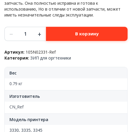
запчасть. Она полностью исправна и готова к
использованию, Но в отличии от новой запчасти, может
иметь незначительные следы эксплуатации.
Количество
−
+
В корзину
товара
Плата
питания,
Артикул:
105N02331-Ref
низкого
Категория:
ЗИП для оргтехники
напряжения(блок
питания)
Xerox™
Вес
3330/3335/3345,
105N02331,
0.79 кг
Ref
Изготовитель
CN_Ref
Модель принтера
3330
,
3335
,
3345