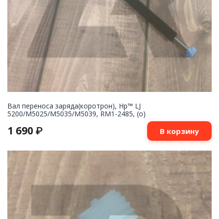
Вал переноса заряда(коротрон), Hp™ LJ
5200/M5025/M5035/M5039, RM1-2485, (о)
1 690
₽
В корзину