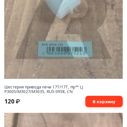
Шестерня привода печи 17T/17T, Hp™ LJ
P3005/M3027/M3035, RU5-0958, CN
120
₽
В корзину