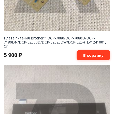
Плата питания Brother™ DCP-7080/DCP-7080D/DCP-
7180DN/DCP-L2500D/DCP-L2520DW/DCP-L254, LV1241001,
(o)
5 900
₽
В корзину