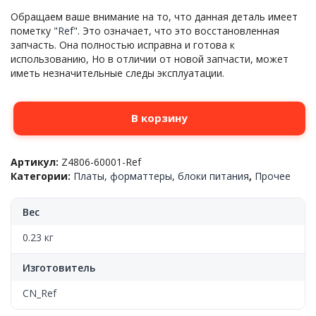
Обращаем ваше внимание на то, что данная деталь имеет
пометку "
Ref
". Это означает, что это восстановленная
запчасть. Она полностью исправна и готова к
использованию, Но в отличии от новой запчасти, может
иметь незначительные следы эксплуатации.
Количество
В корзину
товара
Плата
форматирования,
Артикул:
Z4806-60001-Ref
Hp™
Категории:
Платы, форматтеры, блоки питания
,
Прочее
Ink
Tank
315,
Вес
Z4806-
60001,
0.23 кг
Ref
Изготовитель
CN_Ref