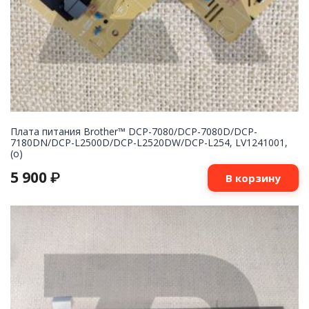
Плата питания Brother™ DCP-7080/DCP-7080D/DCP-
7180DN/DCP-L2500D/DCP-L2520DW/DCP-L254, LV1241001,
(o)
5 900
₽
В корзину