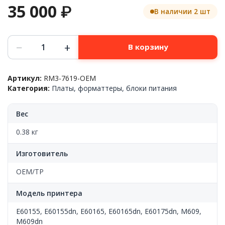
35 000
₽
В наличии 2 шт
Количество
−
+
В корзину
товара
Плата
DC
Артикул:
RM3-7619-OEM
контроллера
Категория:
Платы, форматтеры, блоки питания
Hp™
LJ
MANAGED
Вес
E60155/E60165,
RM3-
0.38 кг
7619/RM3-
7620/RM3-
Изготовитель
7619,
OEM
OEM/TP
Модель принтера
E60155
,
E60155dn
,
E60165
,
E60165dn
,
E60175dn
,
M609
,
M609dn