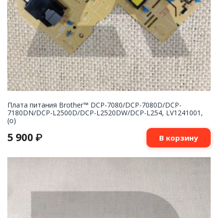
Плата питания Brother™ DCP-7080/DCP-7080D/DCP-
7180DN/DCP-L2500D/DCP-L2520DW/DCP-L254, LV1241001,
(o)
5 900
₽
В корзину