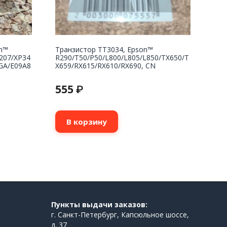
n™
Транзистор TT3034, Epson™
207/XP34
R290/T50/P50/L800/L805/L850/TX650/T
GA/E09A8
X659/RX615/RX610/RX690, CN
555
₽
В корзину
Пункты выдачи заказов:
г. Санкт-Петербург, Капсюльное шоссе,
д. 37