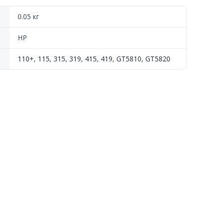
0.05 кг
HP
110+
,
115
,
315
,
319
,
415
,
419
,
GT5810
,
GT5820