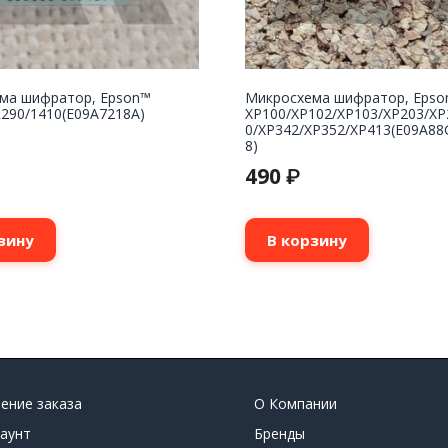
ма шифратор, Epson™
Микросхема шифратор, Epso
R290/1410(E09A7218A)
XP100/XP102/XP103/XP203/XP
0/XP342/XP352/XP413(E09A88
8)
490
₽
зину
В корзину
ение заказа
О Компании
аунт
Бренды