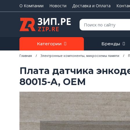
О Компании
Новости
Доставка и Оплата
Конта
Поиск:
Категории
Бренды
Главная
/
Электронные компоненты, микросхемы памяти
/
П
Плата датчика энкоде
80015-A, OEM