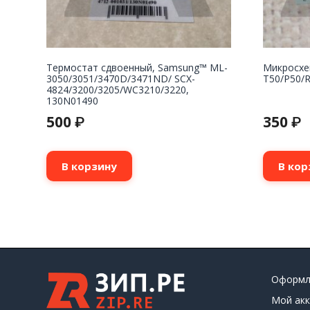
Термостат сдвоенный, Samsung™ ML-
Микросхе
3050/3051/3470D/3471ND/ SCX-
T50/P50/
4824/3200/3205/WC3210/3220,
130N01490
500
350
₽
₽
В корзину
В кор
Оформл
Мой акк