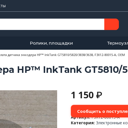
кты
Ролики, площадки
Термоуз
лата датчика энкодера HP™ InkTank GT5810/5820/3838/3638, F3X12-80015-A, OEM
ра HP™ InkTank GT5810/58
1 150
₽
Сообщить о поступле
Артикул:
F3X12-80015-A
Категория:
Электронные ко