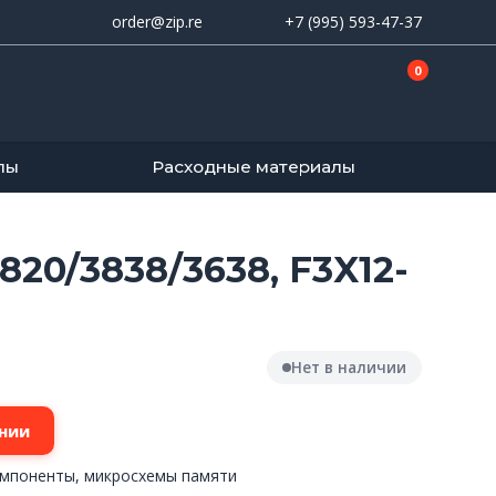
order@zip.re
+7 (995) 593-47-37
0
лы
Расходные материалы
20/3838/3638, F3X12-
Нет в наличии
нии
мпоненты, микросхемы памяти