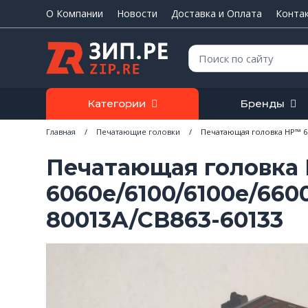
О Компании
Новости
Доставка и Оплата
Конта
Поиск:
Категории
Бренды
Главная
/
Печатающие головки
/
Печатающая головка HP™ 606
Печатающая головка
6060e/6100/6100e/6600
80013A/CB863-60133