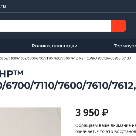
кты
Ролики, площадки
Термоуз
0e/6100/6100e/6600/6700/7110/7600/7610/7612, Ref, CB863-80013A/CB863-60133
 HP™
/6700/7110/7600/7610/7612,
3 950
₽
Обращаем ваше внимание на 
означает, что это восстано