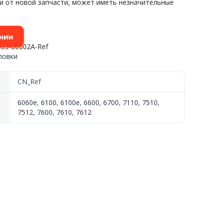
и от новой запчасти, может иметь незначительные
нии
63-80002A-Ref
ловки
CN_Ref
6060e
,
6100
,
6100e
,
6600
,
6700
,
7110
,
7510
,
7512
,
7600
,
7610
,
7612