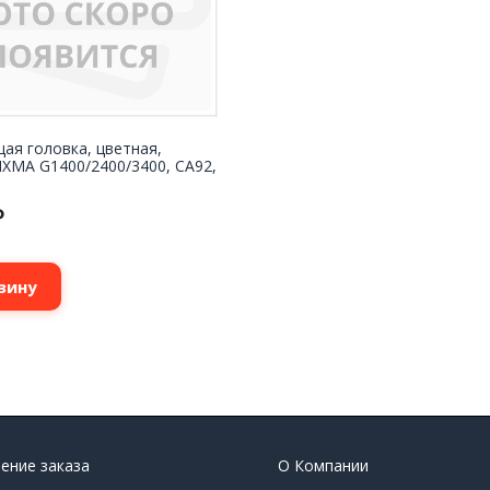
ая головка, цветная,
IXMA G1400/2400/3400, CA92,
₽
зину
ение заказа
О Компании