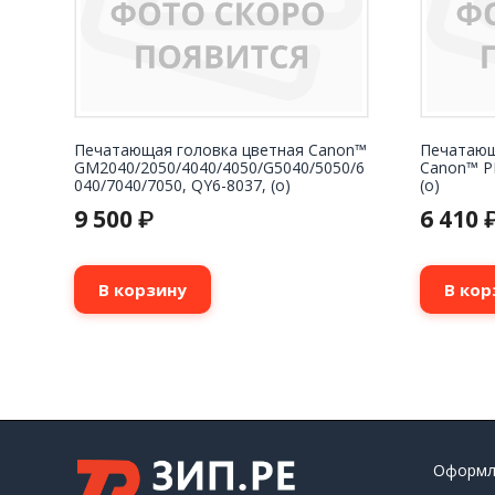
Печатающая головка цветная Canon™
Печатающ
GM2040/2050/4040/4050/G5040/5050/6
Canon™ P
040/7040/7050, QY6-8037, (о)
(о)
9 500
6 410
₽
В корзину
В кор
Оформл