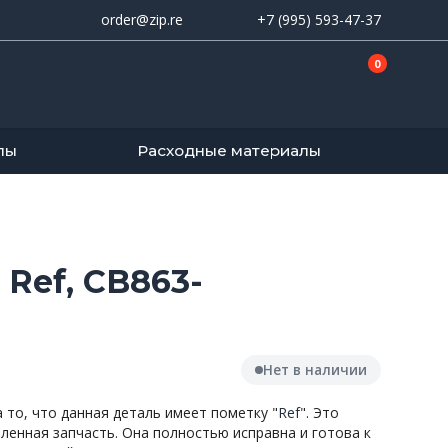
order@zip.re
+7 (995) 593-47-37
0
лы
Расходные материалы
 Ref, CB863-
Нет в наличии
то, что данная деталь имеет пометку "
Ref
". Это
вленная запчасть. Она полностью исправна и готова к