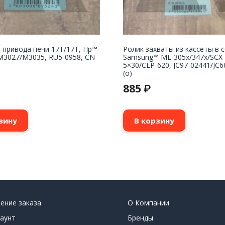
 привода печи 17T/17T, Hp™
Ролик захваты из кассеты в 
M3027/M3035, RU5-0958, CN
Samsung™ ML-305x/347x/SCX-
5×30/CLP-620, JC97-02441/JC6
(o)
885
₽
зину
В корзину
ение заказа
О Компании
аунт
Бренды