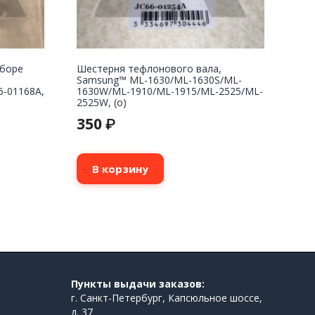
сборе
Шестерня тефлонового вала,
Samsung™ ML-1630/ML-1630S/ML-
6-01168A,
1630W/ML-1910/ML-1915/ML-2525/ML-
2525W, (о)
350
₽
В корзину
Пункты выдачи заказов:
г. Санкт-Петербург, Капсюльное шоссе,
д. 37