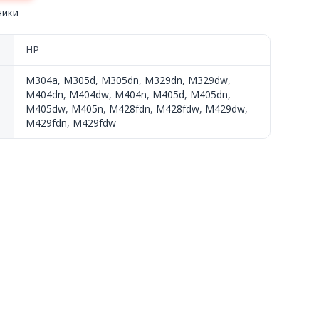
ники
HP
M304a
,
M305d
,
M305dn
,
M329dn
,
M329dw
,
M404dn
,
M404dw
,
M404n
,
M405d
,
M405dn
,
M405dw
,
M405n
,
M428fdn
,
M428fdw
,
M429dw
,
M429fdn
,
M429fdw