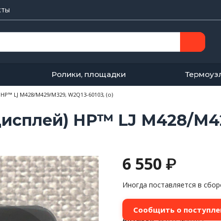
кты
Ролики, площадки
Термоуз
HP™ LJ M428/M429/M329, W2Q13-60103, (o)
дисплей) HP™ LJ M428/M4
6 550
₽
Иногда поставляется в сбор
Сообщить о поступле
Артикул:
W2Q13-60103