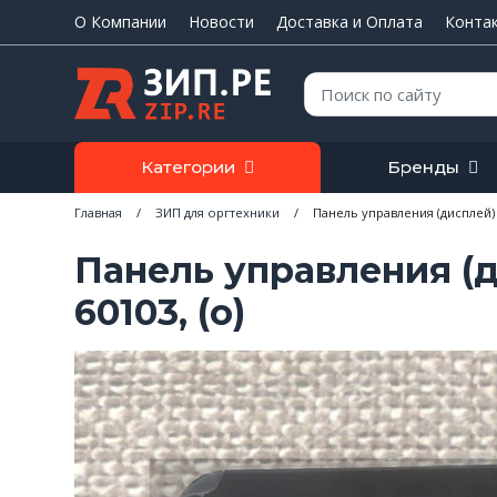
О Компании
Новости
Доставка и Оплата
Конта
Поиск:
Категории
Бренды
Главная
/
ЗИП для оргтехники
/
Панель управления (дисплей) 
Панель управления (
60103, (o)