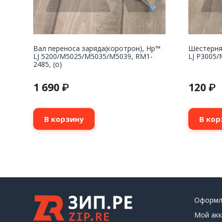
Вал переноса заряда(коротрон), Hp™
Шестерня
LJ 5200/M5025/M5035/M5039, RM1-
LJ P3005/
2485, (о)
1 690
120
₽
₽
В корзину
В кор
Оформл
Мой акк