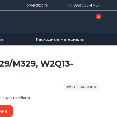
order@zip.re
+7 (995) 593-47-37
0
лы
Расходные материалы
29/M329, W2Q13-
Нет в наличии
е с кронштейном
нии